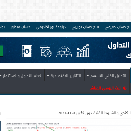
تح حساب حقيقي
فتح حساب تجريبي
دبلومة نور اكاديمي
حساب متطور
توا
التحليل الفني للأسهم
التقارير الاقتصادية
تعلم التداول والاستثمار
البث اليومي المباشر
ف
الكندي والشروط الفنية دون تغيير 9-11-2021