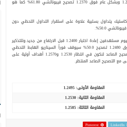
التصحيحي الصاعد مستقر لحظياً فوق 1.2400 وبشكل عام فوق 1.2370 تصحيح فيبوناتشي 61.80% كما هو
ا
كاستيك يتداول بسلبية علاوة على استقرار التداول اللحظي دون
بالتالي قد نشهد ميل هابط خلال جلسة اليوم مستهدفين إعادة اختبار 1.2400 قبل الارتفاع من جديد.وللتذكير
بأن التخطي صعوداً والارتقاء من جديد فوق 1.2480 تصحيح 50.0% سيوقف فوراً السيناريو الهابط اللحظي
المقترح ويقود الزوج لاستكمال المسار التصحيح الصاعد لنكون في انتظار 1.2530 و1.2570 أهداف أولية على
افى مع التصحيح الصاعد المنتظر.
المقاومة الأولى:
1.2495
المقاومة الثانية:
1.2530
المقاومة الثالثة:
1.2585
ا
Pinterest
LinkedIn