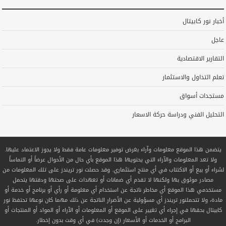
أخبار نور كابيتال
عاجل
التقارير الاقتصادية
تعلم التداول والاستثمار
مستجدات أسواق
التحليل الفني ودراسة حركة الاسعار
يتضمن هذا الموقع معلومات وآراء بغرض توفير معلومات عامة فقط ولا يجوز الاعتماد عليها.
ولا تعد المعلومات والآراء التي يحتويها هذا الموقع بأي حال من الأحوال عرضاً أو التماساً
لشراء أو بيع أو الاكتتاب في أي منتج استثماري. وقد حصلت نور تريندز على تلك المعلومات من
مصادر موثوق بها ولكنها لا تقدم أي ضمانات أو تعهدات على صحتها ودقتها يتحمل
مستخدمي هذا الموقع أي مخاطر ناتجة عن استخدام أي معلومة أو رأي أو برنامج أو خدمة أو
مادة، ولا تتحملنور تريندز أي مسؤولية عن الأضرار الناتجة عن ذلك مهما كان نوعها تحتفظ نور
كابيتال بحقها في إجراء أي تغيير على الموقع أو المعلومات أو الآراء أو المواد أو المنتجات أو
البرامج أو الخدمات أو الأسعار (إن وجدت) في أي وقت بدون إخطار.