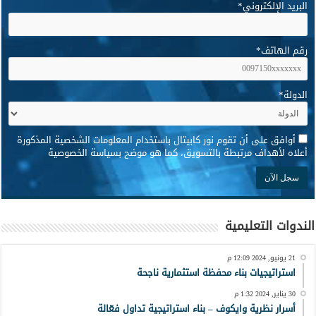
البريد الإلكتروني
*
رقم الهاتف
*
الدولة
*
*
أوافق على أن تقوم نور كابيتال باستخدام المعلومات الشخصية المذكورة
أعلاه لأهداف مرتبطة بالتسويق، كما هو موضح بسياسة الخصوصية
الندوات التعليمية
21 يونيو, 2024 12:09 م
استراتيجيات بناء محفظة استثمارية ناجحة
30 يناير, 2024 1:32 م
أسرار نظرية وايكوف – بناء استراتيجية تداول فعّالة