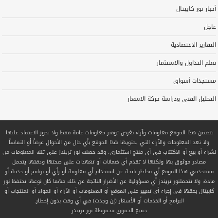
أخبار نور كابيتال
عاجل
التقارير الاقتصادية
تعلم التداول والاستثمار
مستجدات أسواق
التحليل الفني ودراسة حركة الاسعار
يتضمن هذا الموقع معلومات وآراء بغرض توفير معلومات عامة فقط ولا يجوز الاعتماد عليها.
ولا تعد المعلومات والآراء التي يحتويها هذا الموقع بأي حال من الأحوال عرضاً أو التماساً
لشراء أو بيع أو الاكتتاب في أي منتج استثماري. وقد حصلت نور تريندز على تلك المعلومات من
مصادر موثوق بها ولكنها لا تقدم أي ضمانات أو تعهدات على صحتها ودقتها يتحمل
مستخدمي هذا الموقع أي مخاطر ناتجة عن استخدام أي معلومة أو رأي أو برنامج أو خدمة أو
مادة، ولا تتحملنور تريندز أي مسؤولية عن الأضرار الناتجة عن ذلك مهما كان نوعها تحتفظ نور
كابيتال بحقها في إجراء أي تغيير على الموقع أو المعلومات أو الآراء أو المواد أو المنتجات أو
البرامج أو الخدمات أو الأسعار (إن وجدت) في أي وقت بدون إخطار.
جميع الحقوق محفوظة
نور تريندز