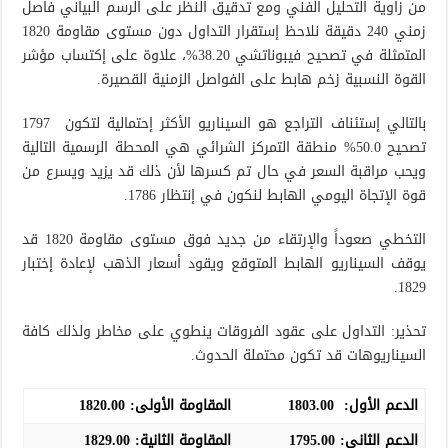
من زاوية التحليل الفني ومع تدقيق النظر على الرسم البياني فاصل
زمني 240 دقيقة نلاحظ إستقرار التداول دون مستوى مقاومة 1820
المتمثلة في تصحيح فيبوناتشي 38.20%، علاوة على إكتساب مؤشر
القوة النسبية زخم هابط على الفواصل الزمنية القصيرة.
بالتالي إستئناف التراجع هو السيناريو الأكثر إحتمالية لتكون 1797
تصحيح 50.0% منطقة التمركز الشرائي هي المحطة الرسمية التالية
ويحب مراقبة السعر في حال تم كسرها لأن ذلك قد يزيد ويسرع من
قوة الإتجاة اليومي الهابط لنكون في إنتظار 1786.
التخطي صعوداً والإرتقاء من جديد فوق مستوى مقاومة 1820 قد
يوقف السيناريو الهابط المتوقع ويقود أسعار الذهب لإعادة إختبار
1829.
تحذير: التداول على عقود الفروقات ينطوي على مخاطر ولذلك كافة
السيناريوهات قد تكون محتملة الحدوث.
الدعم الأول:
1803.00
المقاومة الأولى:
1820.00
الدعم الثاني:
1795.00
المقاومة الثانية:
1829.00