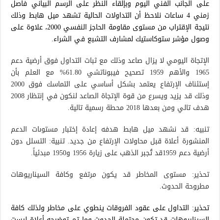
على الجانب الفني اليوم وبإلقاء النظر على الرسم البياني فاصل
زمني 4 ساعات نلاحظ أن التداولات الحالية تشهد ميل هابط وذلك
نتيجة الإقتراب من مستوى مقاومة الحاجز النفسي 2000، علاوة على
وصول مؤشر ستوكاستيك لمشارف التشبع في الشراء.
الإتجاة اليومي لا يزال صاعد وذلك مع ثبات التداول فوق أرضية دعم
1965 والأهم 1959 تصحيح فيبوناتشي 61.80% مع العلم بأن
إستئناف الإرتفاع يعتمد بشكل أساسي على التماسك فوق 2000
وذلك قد يزيد ويسرع من قوة الإتجاة الصاعد لنكون في إنتظار 2008
هدف تالي ومن بعدها 2018 محطة رسمية تالية.
تنبيه: قد نشهد ميل هابط هدفه إعادة إختبار مستوىات الدعم
المنشورة أعلاة قبل محاولات الإرتفاع من جديد. تنبية: التسلل دون
أرضية دعم 1959قد تُجبر الذهب على زيارة 1956 و1950 مبدئياً.
تحذير: مستوى المخاطر قد يكون مرتفع وكافة السيناريوهات
مطروحة الحدوث.
تحذير: التداول على عقود الفروقات ينطوي على مخاطر ولذلك كافة
السيناريوهات قد تكون محتملة الحدوث وما تم توضيحه أعلاة ليست