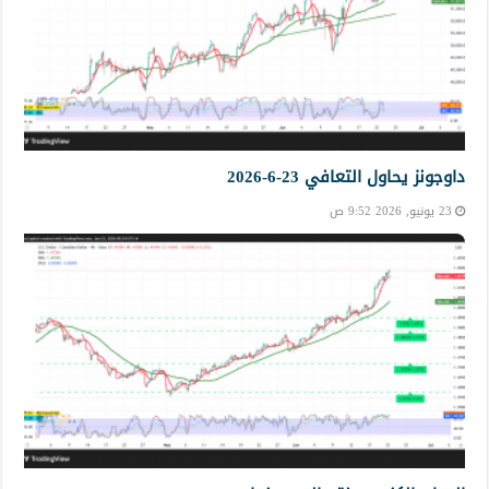
داوجونز يحاول التعافي 23-6-2026
23 يونيو, 2026 9:52 ص