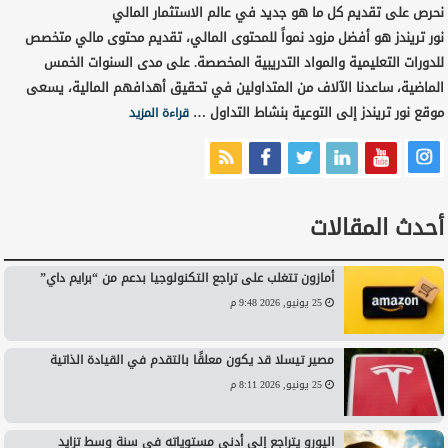
نحرص على تقديم كل ما هو جديد في عالم الاستثمار المالي
نور تريندز هو أفضل مزود نمواً للمحتوى المالي، تقديم محتوى مالي متخصص
للدورات التعليمية والمواد التدريبية المخصصة. على مدى السنوات الخمس
الماضية، ساعدنا الآلاف من المتداولين في تحقيق أهدافهم المالية، يسعى
موقع نور تريندز إلى التوعية بنشاط التداول …
قراءة المزيد
أحدث المقالات
أمازون تتغلب على تراجع التكنولوجيا بدعم من “برايم داي”
25 يونيو, 2026 9:48 م
مصير تيسلا قد يكون معلقًا بالتقدم في القيادة الذاتية
25 يونيو, 2026 8:11 م
اليورو يتراجع إلى أدنى مستوياته في سنة وسط تزايد