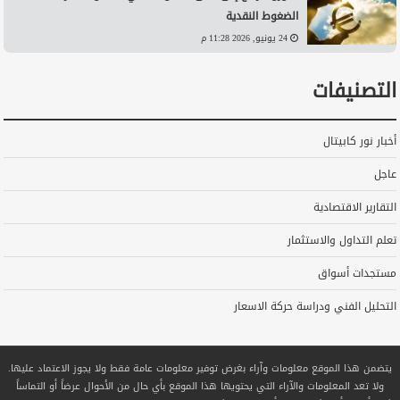
الضغوط النقدية
24 يونيو, 2026 11:28 م
التصنيفات
أخبار نور كابيتال
عاجل
التقارير الاقتصادية
تعلم التداول والاستثمار
مستجدات أسواق
التحليل الفني ودراسة حركة الاسعار
يتضمن هذا الموقع معلومات وآراء بغرض توفير معلومات عامة فقط ولا يجوز الاعتماد عليها.
ولا تعد المعلومات والآراء التي يحتويها هذا الموقع بأي حال من الأحوال عرضاً أو التماساً