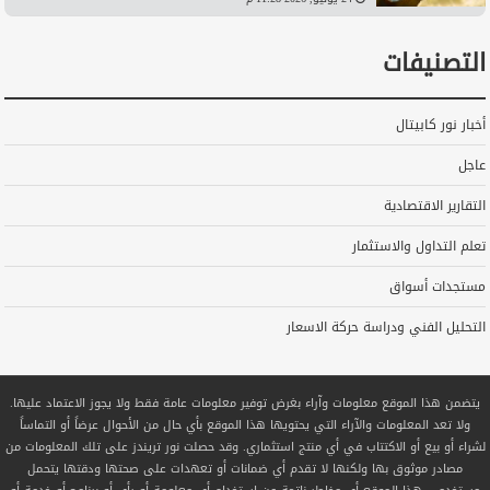
التصنيفات
أخبار نور كابيتال
عاجل
التقارير الاقتصادية
تعلم التداول والاستثمار
مستجدات أسواق
التحليل الفني ودراسة حركة الاسعار
يتضمن هذا الموقع معلومات وآراء بغرض توفير معلومات عامة فقط ولا يجوز الاعتماد عليها.
ولا تعد المعلومات والآراء التي يحتويها هذا الموقع بأي حال من الأحوال عرضاً أو التماساً
لشراء أو بيع أو الاكتتاب في أي منتج استثماري. وقد حصلت نور تريندز على تلك المعلومات من
مصادر موثوق بها ولكنها لا تقدم أي ضمانات أو تعهدات على صحتها ودقتها يتحمل