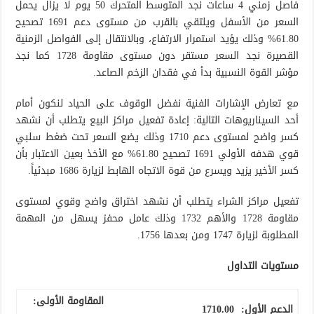
فاصل زمني 4 ساعات نجد المتوسط المتحرك 50 يوم لا يزال يحمل
السعر من الأسفل ويلتقي بالقرب من مستوى دعم 1691 تصحيح
61.80% وذلك يؤيد استمرار الارتفاع، وبالانتقال إلى الفواصل الزمنية
القصيرة نجد السعر مستقر دون مستوى مقاومة 1728 كما نجد
مؤشر القوة النسبية بدأ في فقدان الزخم الصاعد.
مع تعارض الإشارات الفنية نفضل الوقوف على الحياد لنكون أمام
أحد السيناريوهات التالية: إعادة تفعيل مراكز البيع يتطلب أن نشهد
كسر واضح لمستوى دعم 1710 وذلك يضع السعر تحت ضغط سلبي
قوي هدفه الأولي 1691 تصحيح 61.80% مع الأخذ بعين الاعتبار بأن
كسر الأخير يزيد ويسرع من قوة الاتجاه الهابط لزيارة 1686 مبدئياً.
تفعيل مراكز الشراء يتطلب أن نشهد اختراق واضح وقوي لمستوى
مقاومة 1728 والأهم 1732 وذلك عامل محفز يسهل من المهمة
المطلوبة لزيارة 1747 ومن بعدها 1756.
مستويات التداول
المقاومة الأولى:
الدعم الأول:
1710.00