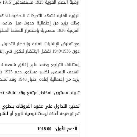
أرضية الدعم القوية 1925 مستهدفين 1915 محطة أولية مسجلاً أدنى مستوى له 1915.
وذلك يزيد من إحتمالية حدوث ميل صاعد، و
الفرعية 1936 مصحوبة بإستمرار الضغط السلبي من المتوسط المتحرك 50 يوم.
دون 1940/1936 نفضل الإنتظار لنكون في إنتظار تفعيل الأوامر المعلقة التالية:
يزيد من إحتمالية إعادة إختبار 1948 وقد تمتد المكاسب لاحقاً نحو 1960.
تنبية: مستوى المخاطر مرتفع وقد نشهد تح
تحذير: التداول على عقود الفروقات ينطوي 
تم توضيحه أعلاة ليست توصية للبيع أو للشر
الدعم الأول:
1918.00