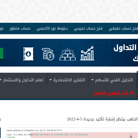
تح حساب حقيقي
فتح حساب تجريبي
دبلومة نور اكاديمي
حساب متطور
تو
التحليل الفني للأسهم
التقارير الاقتصادية
تعلم التداول والاستثمار
البث اليومي المباشر
ف
الذهب ينتظر إشارة تأكيد جديدة 5-4-2022