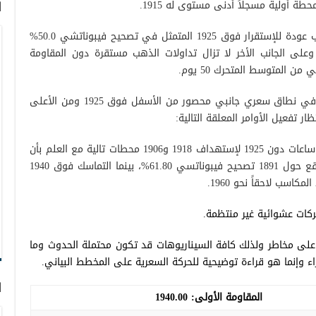
ا
الرؤية الفنية تشهد التحركات اللحظية للذهب عودة للإستقرار فوق 1925 المتمثل في تصحيح فيبوناتشي 50.0%
على الجانب الأخر لا تزال تداولات الذهب مستقرة دون المقاومة
مع تعارض الإشارات الفنية وإنحصار التداول في نطاق سعري جانبي محصور من الأسفل فوق 1925 ومن الأعلى
إستئناف التراجع يعتمد على إغلاق شمعة 4 ساعات دون 1925 لإستهداف 1918 و1906 محطات تالية مع العلم بأن
الهدف الرسمي لكسر مستوى دعم 1925 يقع حول 1891 تصحيح فيبوناتسي 61.80%، بينما التماسك فوق 1940
ركات عشوائية غير منتظمة.
على مخاطر ولذلك كافة السيناريوهات قد تكون محتملة الحدوث وما
اء وإنما هو قراءة توضيحية للحركة السعرية على المخطط البياني.
ا
المقاومة الأولى:
1940.00