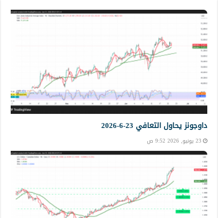
داوجونز يحاول التعافي 23-6-2026
23 يونيو, 2026 9:52 ص