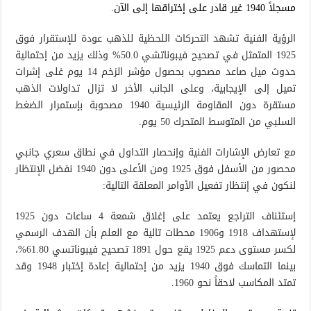
مسجلاً 1940 غير قادر على إختراقها إلى الآن.
الرؤية الفنية تشهد التحركات اللحظية للذهب عودة للإستقرار فوق
1925 المتمثل في تصحيح فيبوناتشي 50.0% وذلك يزيد من إحتمالية
حدوث ميل صاعد مصحوب بحصول مؤشر الزخم 14 يوم غلى إشرات
تميل إلى الإيجابية، وعلى الجانب الأخر لا تزال تداولات الذهب
مستقرة دون المقاومة الرئيسية 1940 مصحوبة بإستمرار الضغط
السلبي من المتوسط المتحرك 50 يوم.
مع تعارض الإشارات الفنية وإنحصار التداول في نطاق سعري جانبي
محصور من الأسفل فوق 1925 ومن الأعلى دون 1940 نفضل الإنتظار
لنكون في إنتظار تفعيل الأوامر المعلقة التالية:
إستئناف التراجع يعتمد على إغلاق شمعة 4 ساعات دون 1925
لإستهداف 1918 و1906 محطات تالية مع العلم بأن الهدف الرسمي
لكسر مستوى دعم 1925 يقع حول 1891 تصحيح فيبوناتسي 61.80%،
بينما التماسك فوق 1940 يزيد من إحتمالية إعادة إختبار 1948 وقد
تمتد المكاسب لاحقاً نحو 1960.