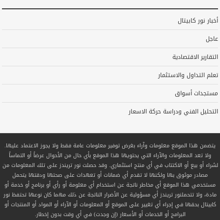
أخبار نور كابيتال
عاجل
التقارير الاقتصادية
تعلم التداول والاستثمار
مستجدات أسواق
التحليل الفني ودراسة حركة الاسعار
يتضمن هذا الموقع معلومات وآراء بغرض توفير معلومات عامة فقط ولا يجوز الاعتماد عليها.
ولا تعد المعلومات والآراء التي يحتويها هذا الموقع بأي حال من الأحوال عرضاً أو التماساً
لشراء أو بيع أو الاكتتاب في أي منتج استثماري. وقد حصلت نور تريندز على تلك المعلومات من
مصادر موثوق بها ولكنها لا تقدم أي ضمانات أو تعهدات على صحتها ودقتها يتحمل
مستخدمي هذا الموقع أي مخاطر ناتجة عن استخدام أي معلومة أو رأي أو برنامج أو خدمة أو
مادة، ولا تتحملنور تريندز أي مسؤولية عن الأضرار الناتجة عن ذلك مهما كان نوعها تحتفظ نور
كابيتال بحقها في إجراء أي تغيير على الموقع أو المعلومات أو الآراء أو المواد أو المنتجات أو
البرامج أو الخدمات أو الأسعار (إن وجدت) في أي وقت بدون إخطار.