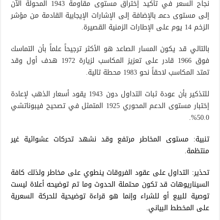
نجاح السعر في تأكيد إختراق مستوى مقاومة 1943 المحولة الآن
إلى مستوى دعمـ بالإضافة إلى الإشارات الإيجابية القادمة من مؤشر
الزخم 14 يوم على الإطارات الزمنية القصيرة.
بالتالي قد يكون المسار الصاعد هو الأكثر ترجيحاً علماً بأن التماسك
فوق 1966 قادر على تعزيز المكاسب لزيارة 1972 هدف أول وقد
تمتد المكاسب لاحقاً نحو 1983 محطة تالية.
للتذكير بأن عودة ثبات التداول دون 1943 يقود أسعار الذهب لإعادة
إختبار مستوى الدعم المحوري 1925 المتمثل في تصحيح فيبوناتشي
50.0%.
تنبية: مستوى المخاطر مرتفع وقد نشهد تحركات عشوائية غير
منتظمة.
تحذير: التداول على عقود الفروقات ينطوي على مخاطر ولذلك كافة
السيناريوهات قد تكون محتملة الحدوث وما تم توضيحه أعلاة ليست
توصية للبيع أو للشراء وإنما هو قراءة توضيحية للحركة السعرية
على المخطط البياني.