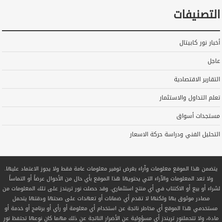
التصنيفات
أخبار نور كابيتال
عاجل
التقارير الاقتصادية
تعلم التداول والاستثمار
مستجدات أسواق
التحليل الفني ودراسة حركة الاسعار
يتضمن هذا الموقع معلومات وآراء بغرض توفير معلومات عامة فقط ولا يجوز الاعتماد عليها.
ولا تعد المعلومات والآراء التي يحتويها هذا الموقع بأي حال من الأحوال عرضاً أو التماساً
لشراء أو بيع أو الاكتتاب في أي منتج استثماري. وقد حصلت نور تريندز على تلك المعلومات من
مصادر موثوق بها ولكنها لا تقدم أي ضمانات أو تعهدات على صحتها ودقتها يتحمل
مستخدمي هذا الموقع أي مخاطر ناتجة عن استخدام أي معلومة أو رأي أو برنامج أو خدمة أو
مادة، ولا تتحملنور تريندز أي مسؤولية عن الأضرار الناتجة عن ذلك مهما كان نوعها تحتفظ نور