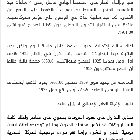
فنياً وبإلقاء النظر على المخطط البياني فاصل زمني 4 ساعات نجد
المتوسط المتحرك البسيط 50 يوم بدأ بالضغط على السعر من
الأعلى، كما نجد سلبية بدأت في الوضوح على مؤشر ستوكاستيك،
علاوة على إستقرار التداول اللحظي دون 1959 تصحيح فيبوناشي
61.80%.
لذلك هناك إحتمالية لحدوث هبوط خلال جلسة اليوم ولكن يجب
الإنتباة جيداً للتداولات القادمة وقد نكون في إنتظار 1935 هدف
أول ومن بعدها 1925 تصحيح فيبوناتشي 50.0% محطة تالية طالما
أن السعر مستقر دون 1959.
التماسك من جديد فوق 1959 تصحيح 61.80% يقود الذهب لإستئناف
المسار الرسمي الصاعد بهدف أولي يقع حول 1973.
تنبيه: الإتجاة العام الإجمالي لا يزال صاعد.
تحذير: التداول على عقود الفروقات ينطوي على مخاطر ولذلك كافة
السيناريوهات قد تكون محتملة الحدوث وما تم توضيحه أعلاة ليست
توصية للبيع أو للشراء وإنما هو قراءة توضيحية للحركة السعرية
على المخطط البياني.