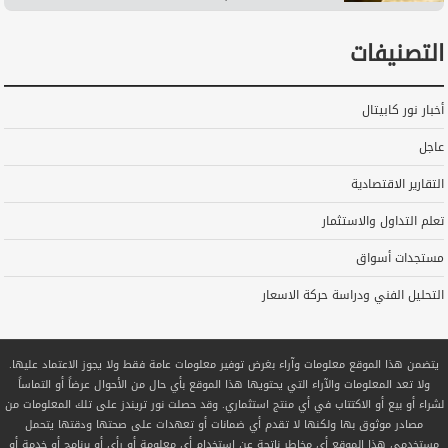
التصنيفات
أخبار نور كابيتال
عاجل
التقارير الاقتصادية
تعلم التداول والاستثمار
مستجدات أسواق
التحليل الفني ودراسة حركة الاسعار
يتضمن هذا الموقع معلومات وآراء بغرض توفير معلومات عامة فقط ولا يجوز الاعتماد عليها.
ولا تعد المعلومات والآراء التي يحتويها هذا الموقع بأي حال من الأحوال عرضاً أو التماساً
لشراء أو بيع أو الاكتتاب في أي منتج استثماري. وقد حصلت نور تريندز على تلك المعلومات من
مصادر موثوق بها ولكنها لا تقدم أي ضمانات أو تعهدات على صحتها ودقتها يتحمل
مستخدمي هذا الموقع أي مخاطر ناتجة عن استخدام أي معلومة أو رأي أو برنامج أو خدمة أو