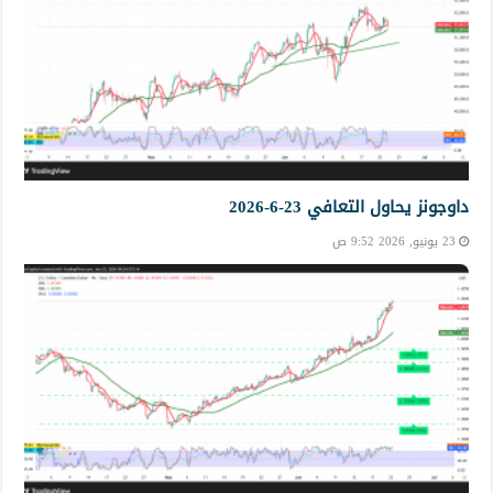
داوجونز يحاول التعافي 23-6-2026
23 يونيو, 2026 9:52 ص