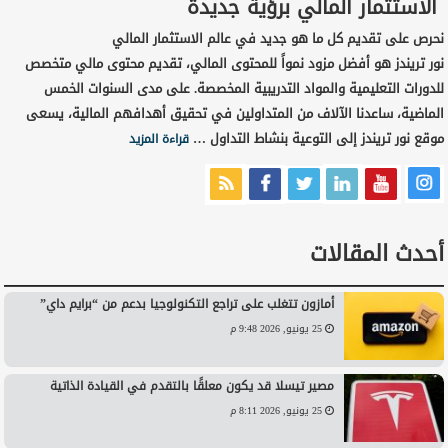
الاستثمار المالي برؤية جديدة
نحرص على تقديم كل ما هو جديد في عالم الاستثمار المالي
نور تريندز هو أفضل مزود نمواً للمحتوى المالي، تقديم محتوى مالي متخصص
للدورات التعليمية والمواد التدريبية المخصصة. على مدى السنوات الخمس
الماضية، ساعدنا الآلاف من المتداولين في تحقيق أهدافهم المالية، يسعى
موقع نور تريندز إلى التوعية بنشاط التداول …
قراءة المزيد
أحدث المقالات
أمازون تتغلب على تراجع التكنولوجيا بدعم من “برايم داي”
25 يونيو, 2026 9:48 م
مصير تيسلا قد يكون معلقًا بالتقدم في القيادة الذاتية
25 يونيو, 2026 8:11 م