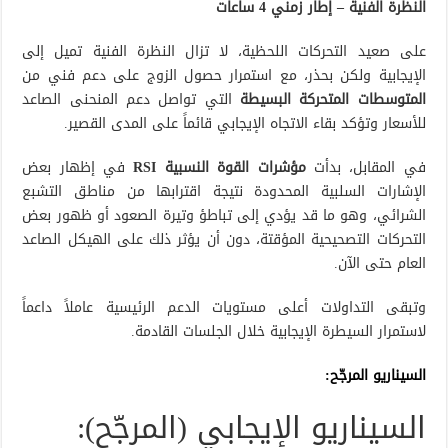
النظرة الفنية – إطار زمني 4 ساعات
على صعيد التحركات اللحظية، لا تزال النظرة الفنية تميل إلى
الإيجابية ولكن بحذر، مع استمرار حصول الزوج على دعم فني من
المتوسطات المتحركة البسيطة
التي تواصل دعم المنحنى الصاعد
للأسعار وتؤكد بقاء الاتجاه الإيجابي قائماً على المدى القصير.
في المقابل، بدأت
مؤشرات القوة النسبية RSI
في إظهار بعض
الإشارات السلبية المحدودة نتيجة اقترابها من مناطق التشبع
الشرائي، وهو ما قد يؤدي إلى تباطؤ وتيرة الصعود أو ظهور بعض
التحركات التصحيحية المؤقتة، دون أن يؤثر ذلك على الهيكل الصاعد
العام حتى الآن.
وتبقى التداولات أعلى مستويات الدعم الرئيسية عاملاً داعماً
لاستمرار السيطرة الإيجابية خلال الجلسات القادمة.
السيناريو المرجّح:
السيناريو الإيجابي (المرجّح):