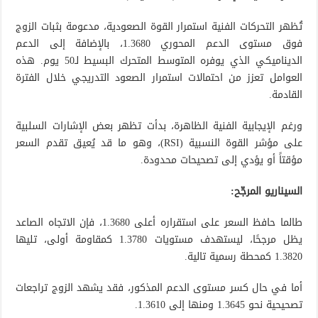
تُظهر التحركات الفنية استمرار القوة الصعودية، مدعومة بثبات الزوج
فوق مستوى الدعم المحوري 1.3680، بالإضافة إلى الدعم
الديناميكي الذي يوفره المتوسط المتحرك البسيط لـ50 يوم. هذه
العوامل تعزز من احتمالات استمرار الصعود التدريجي خلال الفترة
القادمة.
ورغم الإيجابية الفنية الظاهرة، بدأت تظهر بعض الإشارات السلبية
على مؤشر القوة النسبية (RSI)، وهو ما قد يُعيق تقدم السعر
مؤقتاً أو يؤدي إلى تصحيحات محدودة.
السيناريو المرجّح:
طالما حافظ السعر على استقراره أعلى 1.3680، فإن الاتجاه الصاعد
يظل مرجحًا، ليستهدف مستويات 1.3780 كمقاومة أولى، تليها
1.3820 كمحطة رسمية تالية.
أما في حال كسر مستوى الدعم المذكور، فقد يشهد الزوج تراجعات
تصحيحية نحو 1.3645 ومنها إلى 1.3610.