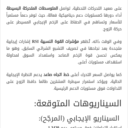
على صعيد التحركات اللحظية، تواصل
المتوسطات المتحركة البسيطة
أداء دورها كمستويات دعم ديناميكية فعالة، حيث توفر دعماً مستمراً
للأسعار وتساهم في الحفاظ على الزخم الإيجابي المسيطر على
حركة الزوج.
وفي الوقت ذاته، تُظهر
مؤشرات القوة النسبية RSI
إشارات إيجابية
متجددة بعد نجاحها في تصريف التشبع الشرائي السابق، وهو ما
يعكس تحسن قوة الزخم الصاعد واستعداد السوق لمحاولة
استهداف مستويات أعلى.
كما يواصل السعر التحرك أعلى
خط اتجاه صاعد
يدعم النظرة الإيجابية
الحالية، ويؤكد استمرار سيطرة المشترين طالما حافظ الزوج على
التداولات فوق مستويات الدعم الرئيسية.
السيناريوهات المتوقعة:
السيناريو الإيجابي (المرجّح):
استقرار التداولات فوق مستوى دعم
1.3420