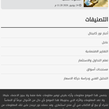
24 يونيو, 2026 11:28 م
التصنيفات
أخبار نور كابيتال
عاجل
التقارير الاقتصادية
تعلم التداول والاستثمار
مستجدات أسواق
التحليل الفني ودراسة حركة الاسعار
يتضمن هذا الموقع معلومات وآراء بغرض توفير معلومات عامة فقط ولا يجوز الاعتماد عليها.
ولا تعد المعلومات والآراء التي يحتويها هذا الموقع بأي حال من الأحوال عرضاً أو التماساً
لشراء أو بيع أو الاكتتاب في أي منتج استثماري. وقد حصلت نور تريندز على تلك المعلومات من