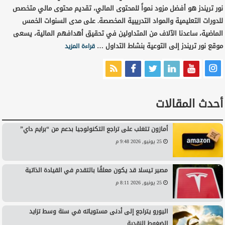
نور تريندز هو أفضل مزود نمواً للمحتوى المالي، تقديم محتوى مالي متخصص
للدورات التعليمية والمواد التدريبية المخصصة. على مدى السنوات الخمس
الماضية، ساعدنا الآلاف من المتداولين في تحقيق أهدافهم المالية، يسعى
موقع نور تريندز إلى التوعية بنشاط التداول …
قراءة المزيد
أحدث المقالات
أمازون تتغلب على تراجع التكنولوجيا بدعم من “برايم داي”
25 يونيو, 2026 9:48 م
مصير تيسلا قد يكون معلقًا بالتقدم في القيادة الذاتية
25 يونيو, 2026 8:11 م
اليورو يتراجع إلى أدنى مستوياته في سنة وسط تزايد
الضغوط النقدية