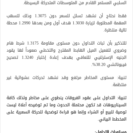
السلبي المستمر القادم من المتوسطات المتحركة البسيطة.
فقط نحتاج أن نشهد تسلل للسعر دون 1.3075 وذلك لتسهب
المهمة المطلوبة لزيارة 1.3030 هدف أول ومن بعدها 1.2990 محطة
تالية منتظرة.
للتذكير بأن ثبات التداول دون مستوى مقاومة 1.3175 شرط هام
وضروي لتفعيل الميل الهابط المقترح والتخطي صعوداً لها يقود
الجنيه الإسترلنيي للتعافي بهدف إعادة إختبار 1.3240 تصحيح
فيبوناتشي 38.20%.
تنبية: مستوى المخاطر مرتفع وقد نشهد تحركات عشوائية غير
منتظمة.
تنبية: التداول على عقود الفروقات ينطوي على مخاطر ولذلك كافة
السيناريوهات قد تكون محتملة الحدوث وما تم توضيحه أعلاة ليست
توصية للبيع أو الشراء وإنما هو قراءة توضحية للحركة السعرية على
المخطط البياني.
مستويات التداول: