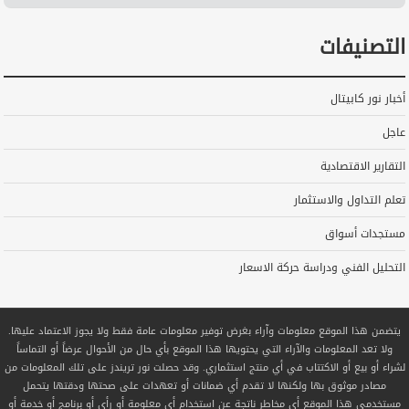
التصنيفات
أخبار نور كابيتال
عاجل
التقارير الاقتصادية
تعلم التداول والاستثمار
مستجدات أسواق
التحليل الفني ودراسة حركة الاسعار
يتضمن هذا الموقع معلومات وآراء بغرض توفير معلومات عامة فقط ولا يجوز الاعتماد عليها.
ولا تعد المعلومات والآراء التي يحتويها هذا الموقع بأي حال من الأحوال عرضاً أو التماساً
لشراء أو بيع أو الاكتتاب في أي منتج استثماري. وقد حصلت نور تريندز على تلك المعلومات من
مصادر موثوق بها ولكنها لا تقدم أي ضمانات أو تعهدات على صحتها ودقتها يتحمل
مستخدمي هذا الموقع أي مخاطر ناتجة عن استخدام أي معلومة أو رأي أو برنامج أو خدمة أو