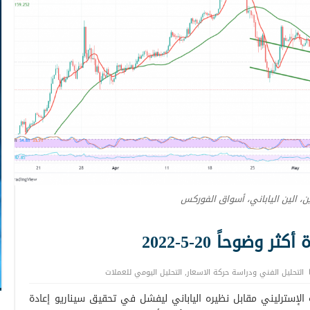
ين، الين الياباني، أسواق الفوركس
وضوحاً 20-5-2022
التحليل الفني ودراسة حركة الاسعار
,
التحليل اليومي للعملات
الإسترليني مقابل نظيره الياباني ليفشل في تحقيق سيناريو إعادة