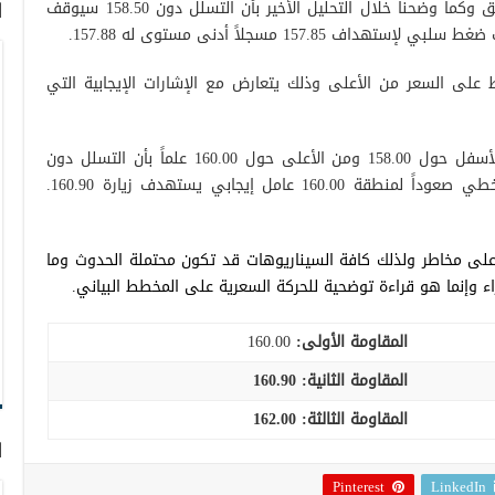
إختبار المقاومة المنشور خلال التحليل السابق وكما وضحنا خلال التحليل الأخير بأن التسلل دون 158.50 سيوقف
ا
157.85 مسجلاً أدنى مستوى له 157.88.
ك 50 يوم يشكل ضغط على السعر من الأعلى وذلك يتعارض مع الإشارات الإيجابية التي
نفضل مراقبة السلوك السعري للزوج من الأسفل حول 158.00 ومن الأعلى حول 160.00 علماً بأن التسلل دون
الدعم يفتح الطريق لزيارة 157.00 بينما التخطي صعوداً لمنطقة 160.00 عامل إيجابي يستهدف زيارة 160.90.
على مخاطر ولذلك كافة السيناريوهات قد تكون محتملة الحدوث وما
ء وإنما هو قراءة توضحية للحركة السعرية على المخطط البياني.
المقاومة الأولى:
160.00
المقاومة الثانية:
160.90
المقاومة الثالثة:
162.00
ا
Pinterest
LinkedIn