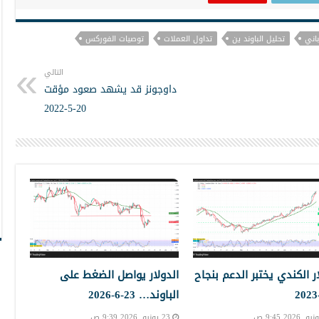
باني
تحليل الباوند ين
تداول العملات
توصيات الفوركس
التالي
داوجونز قد يشهد صعود مؤقت
20-5-2022
ار الكندي يختبر الدعم بنجاح
الدولار يواصل الضغط على
الباوند… 23-6-2026
23 يونيو, 2026 9:39 ص