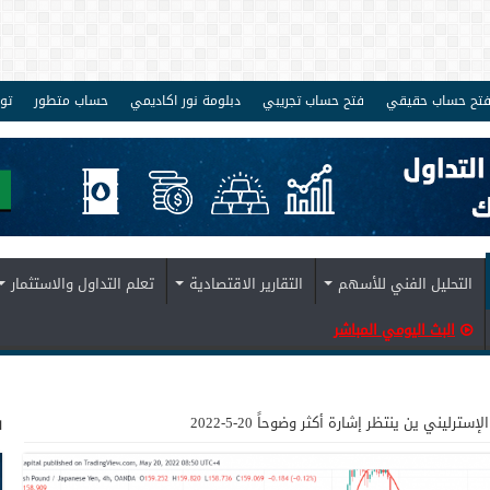
تح حساب حقيقي
فتح حساب تجريبي
دبلومة نور اكاديمي
حساب متطور
تو
التحليل الفني للأسهم
التقارير الاقتصادية
تعلم التداول والاستثمار
البث اليومي المباشر
ف
الإسترليني ين ينتظر إشارة أكثر وضوحاً 20-5-2022