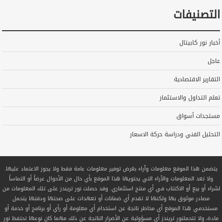
التصنيفات
أخبار نور كابيتال
عاجل
التقارير الاقتصادية
تعلم التداول والاستثمار
مستجدات أسواق
التحليل الفني ودراسة حركة الاسعار
يتضمن هذا الموقع معلومات وآراء بغرض توفير معلومات عامة فقط ولا يجوز الاعتماد عليها.
ولا تعد المعلومات والآراء التي يحتويها هذا الموقع بأي حال من الأحوال عرضاً أو التماساً
لشراء أو بيع أو الاكتتاب في أي منتج استثماري. وقد حصلت نور تريندز على تلك المعلومات من
مصادر موثوق بها ولكنها لا تقدم أي ضمانات أو تعهدات على صحتها ودقتها يتحمل
مستخدمي هذا الموقع أي مخاطر ناتجة عن استخدام أي معلومة أو رأي أو برنامج أو خدمة أو
مادة، ولا تتحملنور تريندز أي مسؤولية عن الأضرار الناتجة عن ذلك مهما كان نوعها تحتفظ نور