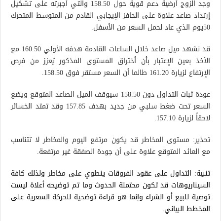
وجد الزوج أرضية دعم قوية حول 158.50 والتي أجبرته على تشكيل
إرتداد صاعد علاوة على الحافز الإيجابي القادم من المتوسط المتحرك
50يوم الذي عاد لحمل السعر من الأسفل.
قد نشهد ميل صاعد خلال الساعات القادمة هدفه الأولي 160.50 مع
الأخذ بعين الإعتبار بأن أختراق المستوى المذكور يُعزز من فرص
الإرتفاع لزيارة 161.20 طالما أن السعر مستقر فوق 158.50.
عودة ثبات التداول دون 158.50 سيوقف الميل الصاعد المتوقع ويضع
السعر تحت ضغط سلبي من جديد بهدف 157.85 وقد تمتد الخسائر
لاحقاً لزيارة 157.10.
تحذير: مستوى المخاطر قد يكون مرتفع اليوم والمخاطر لا تتناسب
مع العائد المتوقع علاوة على أن جودة الصفقة غير مرتفعة.
تنبية: التداول على عقود الفروقات ينطوي على مخاطر ولذلك كافة
السيناريوهات قد تكون محتملة الحدوث وما تم توضيحه أعلاة ليست
توصية للبيع أو الشراء وإنما هو قراءة توضحية للحركة السعرية على
المخطط البياني.