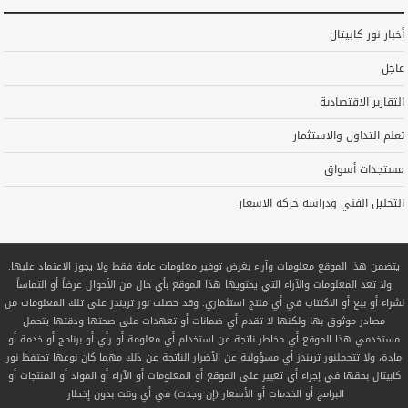
أخبار نور كابيتال
عاجل
التقارير الاقتصادية
تعلم التداول والاستثمار
مستجدات أسواق
التحليل الفني ودراسة حركة الاسعار
يتضمن هذا الموقع معلومات وآراء بغرض توفير معلومات عامة فقط ولا يجوز الاعتماد عليها.
ولا تعد المعلومات والآراء التي يحتويها هذا الموقع بأي حال من الأحوال عرضاً أو التماساً
لشراء أو بيع أو الاكتتاب في أي منتج استثماري. وقد حصلت نور تريندز على تلك المعلومات من
مصادر موثوق بها ولكنها لا تقدم أي ضمانات أو تعهدات على صحتها ودقتها يتحمل
مستخدمي هذا الموقع أي مخاطر ناتجة عن استخدام أي معلومة أو رأي أو برنامج أو خدمة أو
مادة، ولا تتحملنور تريندز أي مسؤولية عن الأضرار الناتجة عن ذلك مهما كان نوعها تحتفظ نور
كابيتال بحقها في إجراء أي تغيير على الموقع أو المعلومات أو الآراء أو المواد أو المنتجات أو
البرامج أو الخدمات أو الأسعار (إن وجدت) في أي وقت بدون إخطار.