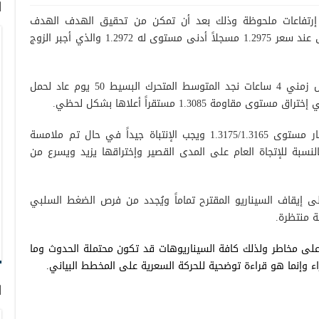
ا
اً إرتفاعات ملحوظة وذلك بعد أن تمكن من تحقيق الهدف الهدف
الرسمي الأول المنشور خلال التحليل السابق عند سعر 1.2975 مسجلاً أدنى مستوى له 1.2972 والذي أجبر الزوج
فنياً وبإلقاء النظر على الرسم البياني فاصل زمني 4 ساعات نجد المتوسط المتحرك البسيط 50 يوم عاد لحمل
مة 1.3085 مستقراً أعلاها بشكل لحظي.
هناك إحمتالية لمواصلة الإرتفاع لإعادة إختبار مستوى 1.3175/1.3165 ويجب الإنتباة جيداً في حال تم ملامسة
لنسبة للإتجاة العام على المدى القصير وإختراقها يزيد ويسرع من
1.3040 والأهم 1.3020 قادر على إيقاف السيناريو المقترح تماماً ويُجدد من فرص الضغط السلبي
على مخاطر ولذلك كافة السيناريوهات قد تكون محتملة الحدوث وما
ء وإنما هو قراءة توضحية للحركة السعرية على المخطط البياني.
ا