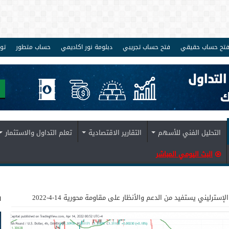
تح حساب حقيقي
فتح حساب تجريبي
دبلومة نور اكاديمي
حساب متطور
تو
التحليل الفني للأسهم
التقارير الاقتصادية
تعلم التداول والاستثمار
البث اليومي المباشر
ف
الإسترليني يستفيد من الدعم والأنظار على مقاومة محورية 14-4-2022