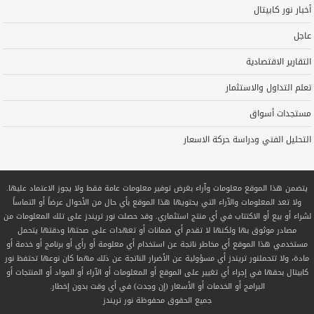
أخبار نور كابيتال
عاجل
التقارير الاقتصادية
تعلم التداول والاستثمار
مستجدات أسواق
التحليل الفني ودراسة حركة الاسعار
يتضمن هذا الموقع معلومات وآراء بغرض توفير معلومات عامة فقط ولا يجوز الاعتماد عليها.
ولا تعد المعلومات والآراء التي يحتويها هذا الموقع بأي حال من الأحوال عرضاً أو التماساً
لشراء أو بيع أو الاكتتاب في أي منتج استثماري. وقد حصلت نور تريندز على تلك المعلومات من
مصادر موثوق بها ولكنها لا تقدم أي ضمانات أو تعهدات على صحتها ودقتها يتحمل
مستخدمي هذا الموقع أي مخاطر ناتجة عن استخدام أي معلومة أو رأي أو برنامج أو خدمة أو
مادة، ولا تتحملنور تريندز أي مسؤولية عن الأضرار الناتجة عن ذلك مهما كان نوعها تحتفظ نور
كابيتال بحقها في إجراء أي تغيير على الموقع أو المعلومات أو الآراء أو المواد أو المنتجات أو
البرامج أو الخدمات أو الأسعار (إن وجدت) في أي وقت بدون إخطار.
جميع الحقوق محفوظة
نور تريندز