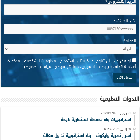
البريد الإلكتروني
*
رقم الهاتف
*
الدولة
*
*
أوافق على أن تقوم نور كابيتال باستخدام المعلومات الشخصية المذكورة
أعلاه لأهداف مرتبطة بالتسويق، كما هو موضح بسياسة الخصوصية
الندوات التعليمية
21 يونيو, 2024 12:09 م
استراتيجيات بناء محفظة استثمارية ناجحة
30 يناير, 2024 1:32 م
أسرار نظرية وايكوف – بناء استراتيجية تداول فعّالة