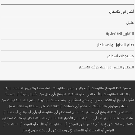
أخبار نور كابيتال
عاجل
التقارير الاقتصادية
تعلم التداول والاستثمار
مستجدات أسواق
التحليل الفني ودراسة حركة الاسعار
يتضمن هذا الموقع معلومات وآراء بغرض توفير معلومات عامة فقط ولا يجوز الاعتماد عليها.
ولا تعد المعلومات والآراء التي يحتويها هذا الموقع بأي حال من الأحوال عرضاً أو التماساً
لشراء أو بيع أو الاكتتاب في أي منتج استثماري. وقد حصلت نور تريندز على تلك المعلومات من
مصادر موثوق بها ولكنها لا تقدم أي ضمانات أو تعهدات على صحتها ودقتها يتحمل
مستخدمي هذا الموقع أي مخاطر ناتجة عن استخدام أي معلومة أو رأي أو برنامج أو خدمة أو
مادة، ولا تتحملنور تريندز أي مسؤولية عن الأضرار الناتجة عن ذلك مهما كان نوعها تحتفظ نور
كابيتال بحقها في إجراء أي تغيير على الموقع أو المعلومات أو الآراء أو المواد أو المنتجات أو
البرامج أو الخدمات أو الأسعار (إن وجدت) في أي وقت بدون إخطار.