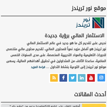
موقع نور تريندز
الاستثمار المالي برؤية جديدة
نحرص على تقديم كل ما هو جديد في عالم الاستثمار المالي
نور تريندز هو أفضل مزود نمواً للمحتوى المالي، تقديم محتوى مالي متخصص
للدورات التعليمية والمواد التدريبية المخصصة. على مدى السنوات الخمس
الماضية، ساعدنا الآلاف من المتداولين في تحقيق أهدافهم المالية، يسعى
موقع نور تريندز إلى التوعية بنشاط التداول …
قراءة المزيد
أحدث المقالات
أمازون تتغلب على تراجع التكنولوجيا بدعم من “برايم داي”