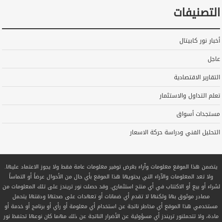
التصنيفات
أخبار نور كابيتال
عاجل
التقارير الاقتصادية
تعلم التداول والاستثمار
مستجدات أسواق
التحليل الفني ودراسة حركة الاسعار
يتضمن هذا الموقع معلومات وآراء بغرض توفير معلومات عامة فقط ولا يجوز الاعتماد عليها.
ولا تعد المعلومات والآراء التي يحتويها هذا الموقع بأي حال من الأحوال عرضاً أو التماساً
لشراء أو بيع أو الاكتتاب في أي منتج استثماري. وقد حصلت نور تريندز على تلك المعلومات من
مصادر موثوق بها ولكنها لا تقدم أي ضمانات أو تعهدات على صحتها ودقتها يتحمل
مستخدمي هذا الموقع أي مخاطر ناتجة عن استخدام أي معلومة أو رأي أو برنامج أو خدمة أو
مادة، ولا تتحملنور تريندز أي مسؤولية عن الأضرار الناتجة عن ذلك مهما كان نوعها تحتفظ نور