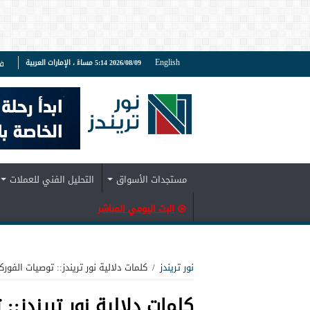
English
2026/08/09 5:14 مساءً ، الإمارات العربية
ف
مستجدات الأسواق
التحليل الفني للعملات
البث اليومي المباشر
نور تريندز
/
كلمات دلالية نور تريندز:: توصيات الفو
كلمات دلالية نور تريندز::
ت