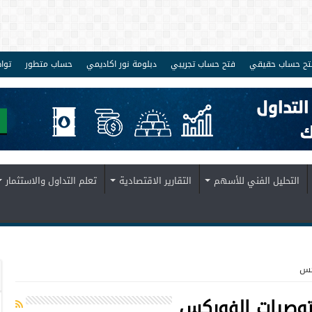
تح حساب حقيقي
فتح حساب تجريبي
دبلومة نور اكاديمي
حساب متطور
توا
التحليل الفني للأسهم
التقارير الاقتصادية
تعلم التداول والاستثمار
ركس
وصيات الفوركس