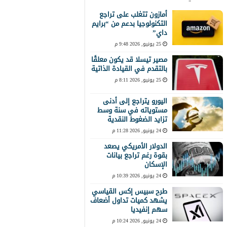
أمازون تتغلب على تراجع
التكنولوجيا بدعم من “برايم
داي”
25 يونيو, 2026 9:48 م
مصير تيسلا قد يكون معلقًا
بالتقدم في القيادة الذاتية
25 يونيو, 2026 8:11 م
اليورو يتراجع إلى أدنى
مستوياته في سنة وسط
تزايد الضغوط النقدية
24 يونيو, 2026 11:28 م
الدولار الأمريكي يصعد
بقوة رغم تراجع بيانات
الإسكان
24 يونيو, 2026 10:39 م
طرح سبيس إكس القياسي
يشهد كميات تداول أضعاف
سهم إنفيديا
24 يونيو, 2026 10:24 م