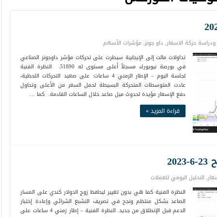
 ودراسة حركة الاسعار
,
داو جونز
,
مؤشرات الأسهم
تداولات مالت إلى الإيجابية سيطرت على تحركات مؤشر داوجونز الصناعي
في بورصة نيويورك مسجلاً أعلى مستوى له 51890. النظرة الفنية
لجلسة اليوم – الإطار الزمني 4 ساعات: على صعيد التحركات اللحظية،
عادت المتوسطات المتحركة البسيطة لحمل السعر من الأعلى وتحاول
دفع الإسعار مؤيدة لحدوث ميل صاعد خلال الساعات القادمة. كما …
قراءة المزيد »
20
عار
,
التحليل اليومي للعملات
النظرة الفنية كما هي بدون تغيير ليحافظ زوج الدولار كندي على المسار
الصاعد بشكل منتظم ونجح في تصريف التشبع الشرائي وإعادة إختبار
الدعم قبل الإنطلاق من جديد. النظرة الفنية – إطار زمني 4 ساعات على