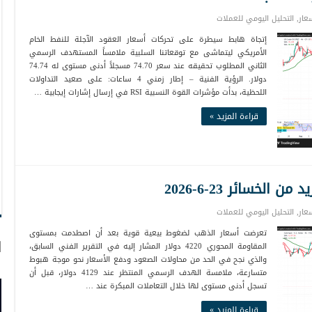
عار
,
التحليل اليومي للعملات
إتجاة هابط سيطرة على تحركات أسعار العقود الآجلة للنفط الخام
الأمريكي ليتماشى مع توقعاتنا السلبية ملامساً المستهدف الرسمي
الثاني المطلوب تحقيقه عند سعر 74.70 مسجلاً أدنى مستوى له 74.74
دولار. الرؤية الفنية – إطار زمني 4 ساعات: على صعيد التداولات
اللحظية، بدأت مؤشرات القوة النسبية RSI في إرسال إشارات إيجابية …
قراءة المزيد »
لخسائر 23-6-2026
عار
,
التحليل اليومي للعملات
تعرضت أسعار الذهب لضغوط بيعية قوية بعد أن اصطدمت بمستوى
ا
المقاومة المحوري 4220 دولار المشار إليه في التقرير الفني السابق،
والذي نجح في الحد من محاولات الصعود ودفع الأسعار نحو موجة هبوط
متسارعة، ملامسة الهدف الرسمي المنتظر عند 4129 دولار، قبل أن
تسجل أدنى مستوى لها خلال التعاملات المبكرة عند …
قراءة المزيد »