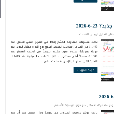
2-6-2026
عار
,
التحليل اليومي للعملات
نجحت مستويات المقاومة المشار إليها في التقرير الفني السابق عند
1.1480 في الحد من محاولات الصعود، لتدفع زوج اليورو مقابل الدولار نحو
موجة هبوطية جديدة اقترب خلالها تدريجياً من الهدف المنتظر عند
1.1380، مسجلاً أدنى مستوى له خلال التعاملات الصباحية عند 1.1419.
النظرة الفنية – الإطار الزمني 4 ساعات: على …
قراءة المزيد »
 ودراسة حركة الاسعار
,
داو جونز
,
مؤشرات الأسهم
تراجع مؤشر داوجونز الصناعي في بورصة وول ستريت بعد أن وجد