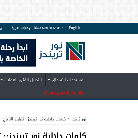
English
2026/08/07 6:30 مساءً ، الإمارات العربية
ف
مستجدات الأسواق
التحليل الفني للعملات
البث اليومي المباشر
نور تريندز
/
كلمات دلالية نور تريندز:: تقارير الأرباح
كلمات دلالية نور تريندز::
ت