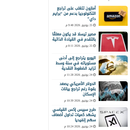
أمازون تتغلب على تراجع
التكنولوجيا بدعم من “برايم
داي”
25 يونيو, 2026 9:48 م
مصير تيسلا قد يكون معلقًا
بالتقدم في القيادة الذاتية
25 يونيو, 2026 8:11 م
اليورو يتراجع إلى أدنى
مستوياته في سنة وسط
تزايد الضغوط النقدية
24 يونيو, 2026 11:28 م
الدولار الأمريكي يصعد
بقوة رغم تراجع بيانات
الإسكان
24 يونيو, 2026 10:39 م
طرح سبيس إكس القياسي
يشهد كميات تداول أضعاف
سهم إنفيديا
24 يونيو, 2026 10:24 م