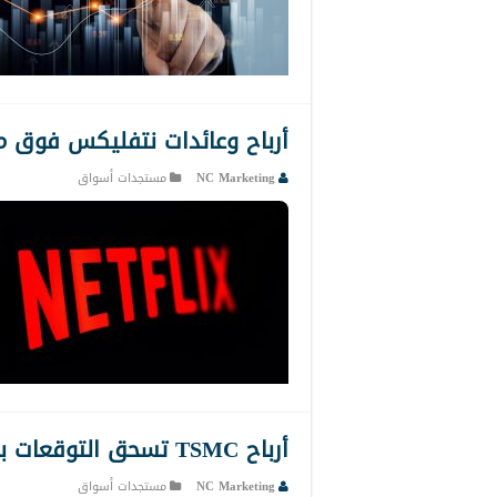
أرباح وعائدات نتفليكس فوق 
NC Marketing
مستجدات أسواق
أرباح TSMC تسحق التوقعات بدفعة من زيادة الطلب من قبل “إن فيديا” وأبل
NC Marketing
مستجدات أسواق