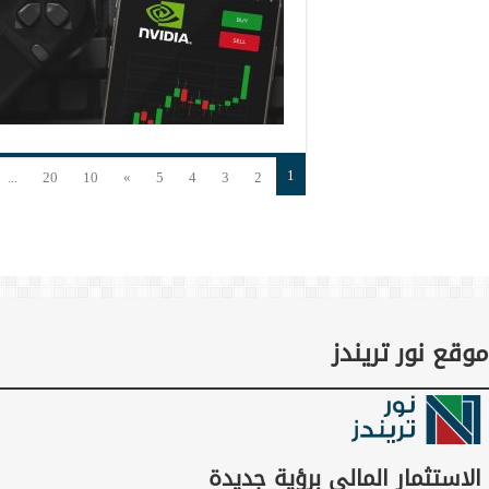
1
...
20
10
»
5
4
3
2
موقع نور تريندز
الاستثمار المالي برؤية جديدة