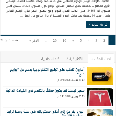
أظهرت تداولات مؤشر داوجونز الصناعي ميل صاعد كما توقعنا ملامساً الهدف الرسمي
الأول المطلوب تحقيقه خلال التحليل السابق الواقع حول مستوى 34325 ليسجل أعلى
مستوى له 34365. على الجانب الفني اليوم ومع تدقيق النظر على الرسم البياني
فاصل زمني 60 دقيقة نجد مؤشر القوة النسبية لا يزال يدافع عن الميل …
قراءة المزيد »
1
2
3
4
5
»
10
20
...
الأخر »
صفحة 1 من 27
أحدث المقالات
الأكثر قراءة
كلمات دلالية
أمازون تتغلب على تراجع التكنولوجيا بدعم من “برايم
داي”
25 يونيو, 2026 9:48 م
مصير تيسلا قد يكون معلقًا بالتقدم في القيادة الذاتية
25 يونيو, 2026 8:11 م
اليورو يتراجع إلى أدنى مستوياته في سنة وسط تزايد