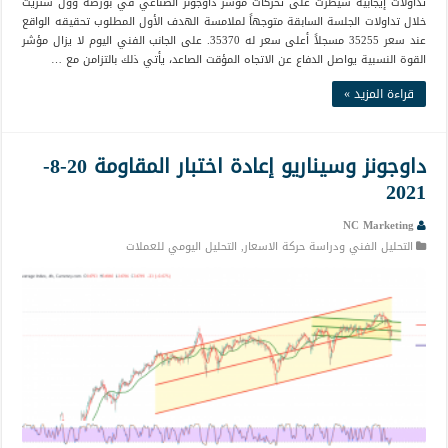
تداولات إيجابية سيطرت على تحركات مؤشر داوجونز الصناعي في بورصة وول ستريت
خلال تداولات الجلسة السابقة متوجهاً لملامسة الهدف الأول المطلوب تحقيقه الواقع
عند سعر 35255 مسجلاً أعلى سعر له 35370. على الجانب الفني اليوم لا يزال مؤشر
القوة النسبية يواصل الدفاع عن الاتجاه المؤقت الصاعد، يأتي ذلك بالتزامن مع …
قراءة المزيد »
داوجونز وسيناريو إعادة اختبار المقاومة 20-8-
2021
NC Marketing
التحليل الفني ودراسة حركة الاسعار
,
التحليل اليومي للعملات