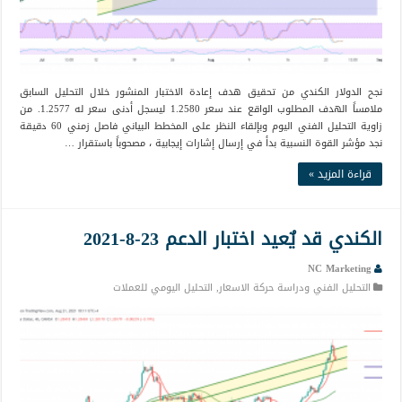
نجح الدولار الكندي من تحقيق هدف إعادة الاختبار المنشور خلال التحليل السابق
ملامساً الهدف المطلوب الواقع عند سعر 1.2580 ليسجل أدنى سعر له 1.2577. من
زاوية التحليل الفني اليوم وبإلقاء النظر على المخطط البياني فاصل زمني 60 دقيقة
نجد مؤشر القوة النسبية بدأ في إرسال إشارات إيجابية ، مصحوباً باستقرار …
قراءة المزيد »
الكندي قد يٌعيد اختبار الدعم 23-8-2021
NC Marketing
التحليل الفني ودراسة حركة الاسعار
,
التحليل اليومي للعملات