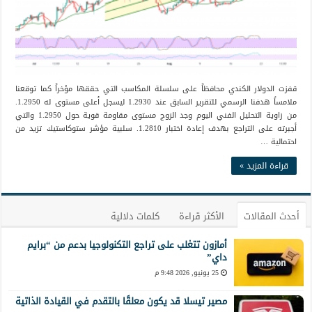
قفزت الدولار الكندي محافظاً على سلسلة المكاسب التي حققها مؤخراً كما توقعنا
ملامساً هدفنا الرسمي للتقرير السابق عند 1.2930 ليسجل أعلى مستوى له 1.2950.
من زاوية التحليل الفني اليوم وجد الزوج مستوى مقاومة قوية حول 1.2950 والتي
أجبرته على التراجع بهدف إعادة اختبار 1.2810. سلبية مؤشر ستوكاستيك تزيد من
احتمالية …
قراءة المزيد »
أحدث المقالات
الأكثر قراءة
كلمات دلالية
أمازون تتغلب على تراجع التكنولوجيا بدعم من “برايم
داي”
25 يونيو, 2026 9:48 م
مصير تيسلا قد يكون معلقًا بالتقدم في القيادة الذاتية