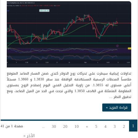
تداولات إيجابية سيطرت على تحركات زوج الدولار كندي ضمن المسار الصاعد المتوقع
ملامساً المحطات الرسمية المستهدفه الواقعة عند سعر 1.3830 و 1.3860 مسجلاً
أعلى مستوى له 1.3855. من زاوية التحليل الفني اليوم إصطدم الزوج بمستوى
المقاومة المتمثلة في الهدف 1.3850 والتي نجحت في الحد من الميل الصاعد، ومع
تدقيق النظر …
قراءة المزيد »
1
...
30
20
10
»
5
4
3
2
صفحة 1 من 41
الأخر »