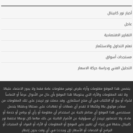
أخبار نور كابيتال
عاجل
التقارير الاقتصادية
تعلم التداول والاستثمار
مستجدات أسواق
التحليل الفني ودراسة حركة الاسعار
يتضمن هذا الموقع معلومات وآراء بغرض توفير معلومات عامة فقط ولا يجوز الاعتماد عليها.
ولا تعد المعلومات والآراء التي يحتويها هذا الموقع بأي حال من الأحوال عرضاً أو التماساً
لشراء أو بيع أو الاكتتاب في أي منتج استثماري. وقد حصلت نور تريندز على تلك المعلومات من
مصادر موثوق بها ولكنها لا تقدم أي ضمانات أو تعهدات على صحتها ودقتها يتحمل
مستخدمي هذا الموقع أي مخاطر ناتجة عن استخدام أي معلومة أو رأي أو برنامج أو خدمة أو
مادة، ولا تتحملنور تريندز أي مسؤولية عن الأضرار الناتجة عن ذلك مهما كان نوعها تحتفظ نور
كابيتال بحقها في إجراء أي تغيير على الموقع أو المعلومات أو الآراء أو المواد أو المنتجات أو
البرامج أو الخدمات أو الأسعار (إن وجدت) في أي وقت بدون إخطار.