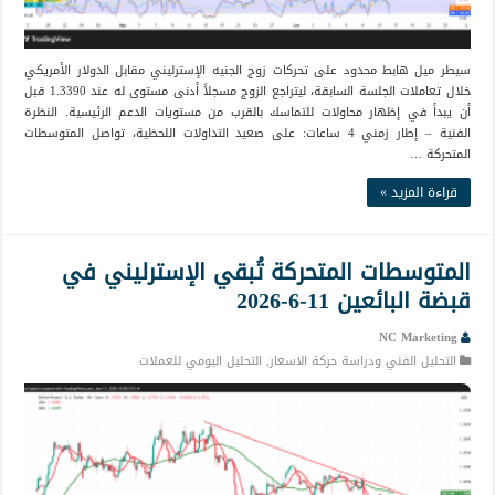
سيطر ميل هابط محدود على تحركات زوج الجنيه الإسترليني مقابل الدولار الأمريكي
خلال تعاملات الجلسة السابقة، ليتراجع الزوج مسجلاً أدنى مستوى له عند 1.3390 قبل
أن يبدأ في إظهار محاولات للتماسك بالقرب من مستويات الدعم الرئيسية. النظرة
الفنية – إطار زمني 4 ساعات: على صعيد التداولات اللحظية، تواصل المتوسطات
المتحركة …
قراءة المزيد »
المتوسطات المتحركة تُبقي الإسترليني في
قبضة البائعين 11-6-2026
NC Marketing
التحليل الفني ودراسة حركة الاسعار
,
التحليل اليومي للعملات