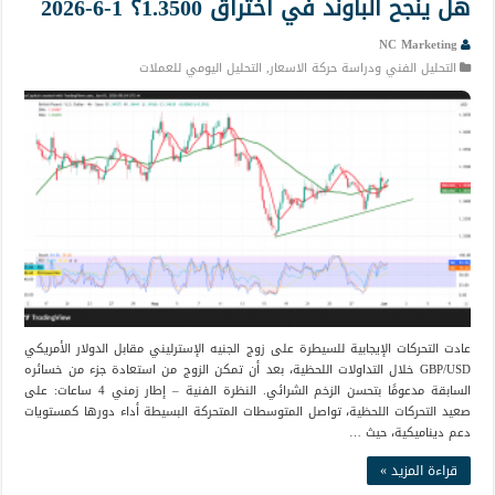
هل ينجح الباوند في اختراق 1.3500؟ 1-6-2026
NC Marketing
التحليل الفني ودراسة حركة الاسعار
,
التحليل اليومي للعملات
عادت التحركات الإيجابية للسيطرة على زوج الجنيه الإسترليني مقابل الدولار الأمريكي
GBP/USD خلال التداولات اللحظية، بعد أن تمكن الزوج من استعادة جزء من خسائره
السابقة مدعومًا بتحسن الزخم الشرائي. النظرة الفنية – إطار زمني 4 ساعات: على
صعيد التحركات اللحظية، تواصل المتوسطات المتحركة البسيطة أداء دورها كمستويات
دعم ديناميكية، حيث …
قراءة المزيد »