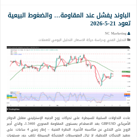
الباوند يفشل عند المقاومة… والضغوط البيعية
تعود 21-5-2026
NC Marketing
التحليل الفني ودراسة حركة الاسعار
,
التحليل اليومي للعملات
عادت التداولات السلبية للسيطرة على تحركات زوج الجنيه الإسترليني مقابل الدولار
الأمريكي GBP/USD بعد الاصطدام بمستوى المقاومة المحوري 1.3460، والذي أجبر
الزوج على التخلي عن مكاسبه الأخيرة. النظرة الفنية – إطار زمني 4 ساعات: على
صعيد التحركات اللحظية، لا تزال المتوسطات المتحركة البسيطة تلعب دور مستويات