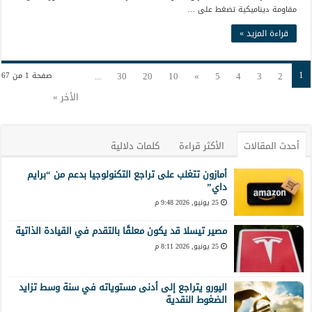
مقاومة ديناميكية تضغط على …
قراءة المزيد »
1
...
30
20
10
»
5
4
3
2
صفحة 1 من 67
الأخر »
أحدث المقالات
الأكثر قراءة
كلمات دلالية
أمازون تتغلب على تراجع التكنولوجيا بدعم من “برايم
داي”
25 يونيو, 2026 9:48 م
مصير تيسلا قد يكون معلقًا بالتقدم في القيادة الذاتية
25 يونيو, 2026 8:11 م
اليورو يتراجع إلى أدنى مستوياته في سنة وسط تزايد
الضغوط النقدية