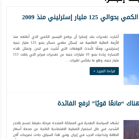
مليار إسترليني منذ 2009
أشارت تقديرات بنك إنجلترا أن برنامج التيسير الكمي الذي أطلقه منذ
الأزمة المالية العالمية قد يُسجّل صافي خسائر بنحو 125 مليار جنيه
إسترليني، وفقًا لأحدث التوقعات التي نُشرت في لندن. وتمثل هذه
الخسارة زيادة بنحو 10 مليارات جنيه عن تقديرات فبراير التي بلغت 115
مليار جنيه، وهو ما يعكس تغيرات …
قراءة المزيد »
هناك “مانعًا قويًا” لرفع الفائدة
تشهد السياسة النقدية في المملكة المتحدة مرحلة دقيقة تتسم بالحذر
الشديد، في ظل استمرار الضبابية الاقتصادية الناتجة عن صدمة أسعار
الطاقة وتداعيات الحرب في إيران. وفي هذا السياق، جاءت تصريحات آلان