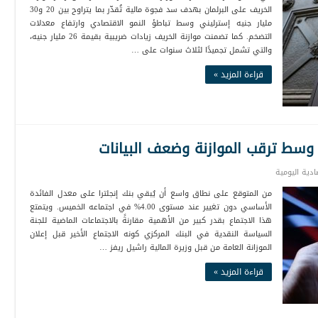
الخريف على البرلمان بهدف سد فجوة مالية تُقدّر بما يتراوح بين 20 و30
مليار جنيه إسترليني وسط تباطؤ النمو الاقتصادي وارتفاع معدلات
التضخم. كما تضمنت موازنة الخريف زيادات ضريبية بقيمة 26 مليار جنيه،
والتي تشمل تجميدًا لثلاث سنوات على …
قراءة المزيد »
دة وسط ترقب الموازنة وضعف البيانات
صادية اليومية
من المتوقع على نطاق واسع أن يُبقي بنك إنجلترا على معدل الفائدة
الأساسي دون تغيير عند مستوى 4.00% في اجتماعه الخميس. ويتمتع
هذا الاجتماع بقدر كبير من الأهمية مقارنةً بالاجتماعات الماضية للجنة
السياسة النقدية في البنك المركزي كونه الاجتماع الأخير قبل إعلان
الموزانة العامة من قبل وزيرة المالية راشيل ريفز …
قراءة المزيد »