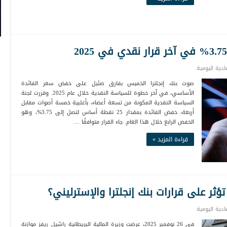
صادية اليومية
صوت بنك إنجلترا الخميس بفارق ضئيل على خفض سعر الفائدة
الأساسي، في آخر خطوة للسياسة النقدية خلال عام 2025. وقررت لجنة
السياسة النقدية المكونة من تسعة أعضاء، بأغلبية خمسة أصوات مقابل
أربعة، خفض الفائدة بمقدار 25 نقطة أساس لتصل إلى 3.75%، وهو
الخفض الرابع خلال هذا العام. جاء القرار متوافقًا …
قراءة المزيد »
صادية اليومية
في 26 نوفمبر 2025، عرضت وزيرة المالية البريطانية راشيل ريفز موازنة