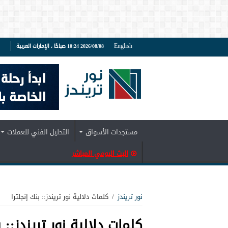
English
2026/08/08 10:24 صباحًا ، الإمارات العربية
ف
مستجدات الأسواق
التحليل الفني للعملات
البث اليومي المباشر
نور تريندز
/
كلمات دلالية نور تريندز:: بنك إنجلترا
كلمات دلالية نور تريندز::
ب