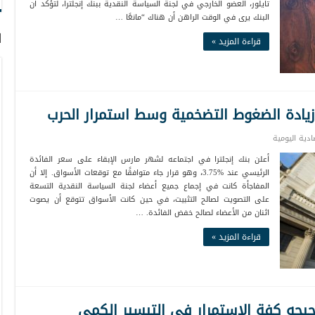
تايلور، العضو الخارجي في لجنة السياسة النقدية ببنك إنجلترا، لتؤكد أن
البنك يرى في الوقت الراهن أن هناك “مانعًا …
ا
قراءة المزيد »
ب زيادة الضغوط التضخمية وسط استمرار الحرب
صادية اليومية
أعلن بنك إنجلترا في اجتماعه لشهر مارس الإبقاء على سعر الفائدة
الرئيسي عند %3.75، وهو قرار جاء متوافقًا مع توقعات الأسواق. إلا أن
المفاجأة كانت في إجماع جميع أعضاء لجنة السياسة النقدية التسعة
على التصويت لصالح التثبيت، في حين كانت الأسواق تتوقع أن يصوت
اثنان من الأعضاء لصالح خفض الفائدة. …
قراءة المزيد »
ترجيحه كفة الاستمرار في التيسير الكمي