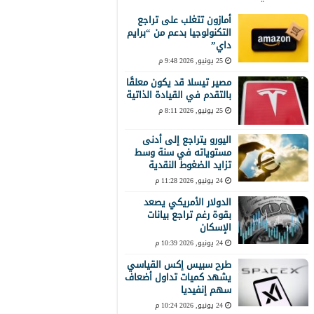
أمازون تتغلب على تراجع
التكنولوجيا بدعم من “برايم
داي”
25 يونيو, 2026 9:48 م
مصير تيسلا قد يكون معلقًا
بالتقدم في القيادة الذاتية
25 يونيو, 2026 8:11 م
اليورو يتراجع إلى أدنى
مستوياته في سنة وسط
تزايد الضغوط النقدية
24 يونيو, 2026 11:28 م
الدولار الأمريكي يصعد
بقوة رغم تراجع بيانات
الإسكان
24 يونيو, 2026 10:39 م
طرح سبيس إكس القياسي
يشهد كميات تداول أضعاف
سهم إنفيديا
24 يونيو, 2026 10:24 م