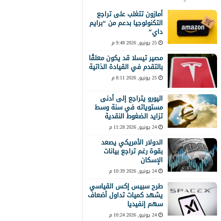
أمازون تتغلب على تراجع
التكنولوجيا بدعم من “برايم
داي”
25 يونيو, 2026 9:48 م
مصير تيسلا قد يكون معلقًا
بالتقدم في القيادة الذاتية
25 يونيو, 2026 8:11 م
اليورو يتراجع إلى أدنى
مستوياته في سنة وسط
تزايد الضغوط النقدية
24 يونيو, 2026 11:28 م
الدولار الأمريكي يصعد
بقوة رغم تراجع بيانات
الإسكان
24 يونيو, 2026 10:39 م
طرح سبيس إكس القياسي
يشهد كميات تداول أضعاف
سهم إنفيديا
24 يونيو, 2026 10:24 م