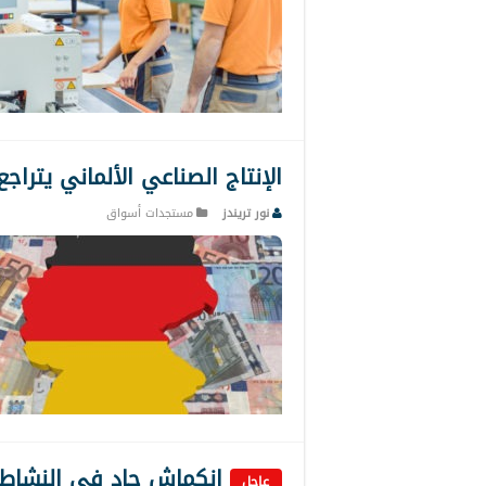
الإنتاج الصناعي الألماني يتراج
نور تريندز
مستجدات أسواق
انكماش حاد في النشاط ا
عاجل