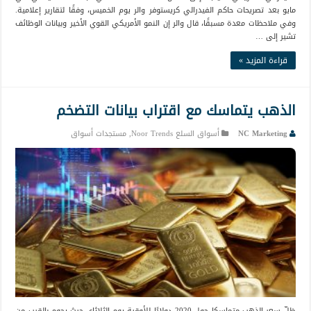
مايو بعد تصريحات حاكم الفيدرالي كريستوفر والر يوم الخميس، وفقًا لتقارير إعلامية.
وفي ملاحظات معدة مسبقًا، قال والر إن النمو الأمريكي القوي الأخير وبيانات الوظائف
تشير إلى …
قراءة المزيد »
الذهب يتماسك مع اقتراب بيانات التضخم
NC Marketing
أسواق السلع Noor Trends
,
مستجدات أسواق
ظلّ سعر الذهب متماسكا حول 2020 دولارًا للأوقية يوم الثلاثاء، حيث يحوم بالقرب من