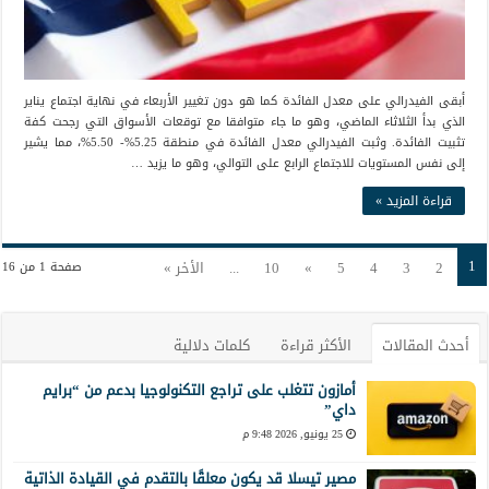
أبقى الفيدرالي على معدل الفائدة كما هو دون تغيير الأربعاء في نهاية اجتماع يناير
الذي بدأ الثلاثاء الماضي، وهو ما جاء متوافقا مع توقعات الأسواق التي رجحت كفة
تثبيت الفائدة. وثبت الفيدرالي معدل الفائدة في منطقة 5.25%- 5.50%، مما يشير
إلى نفس المستويات للاجتماع الرابع على التوالي، وهو ما يزيد …
قراءة المزيد »
1
2
3
4
5
»
10
...
الأخر »
صفحة 1 من 16
أحدث المقالات
الأكثر قراءة
كلمات دلالية
أمازون تتغلب على تراجع التكنولوجيا بدعم من “برايم
داي”
25 يونيو, 2026 9:48 م
مصير تيسلا قد يكون معلقًا بالتقدم في القيادة الذاتية