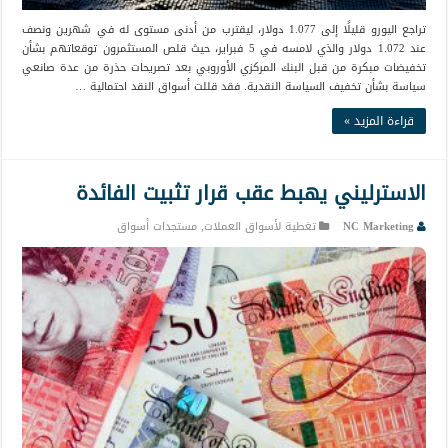
تراجع اليورو قليلًا إلى 1.077 دولار، ليقترب من أدنى مستوى له في شهرين ونصف
عند 1.072 دولار والذي لامسه في 5 فبراير، حيث قلص المستثمرون توقعاتهم بشأن
تخفيضات مبكرة من قبل البنك المركزي الأوروبي بعد تصريحات حذرة من عدة صانعي
سياسة بشأن تخفيف السياسة النقدية. فقد قللت أسواق النقد احتمالية …
قراءة المزيد »
الاسترليني يهبط عقب قرار تثبيت الفائدة
NC Marketing
تغطية لأسواق العملات
,
مستجدات أسواق