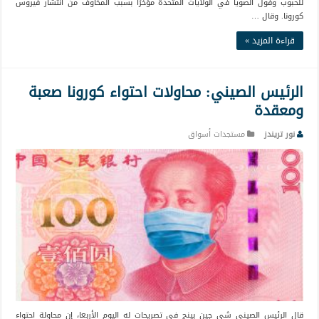
للحبوب وفول الصويا في الولايات المتحدة مؤخرًا بسبب المخاوف من انتشار فيروس
كورونا. وقال …
قراءة المزيد »
الرئيس الصيني: محاولات احتواء كورونا صعبة
ومعقدة
نور تريندز
مستجدات أسواق
قال الرئيس الصيني شي جين بينج في تصريحات له اليوم الأربعا، إن محاولة احتواء