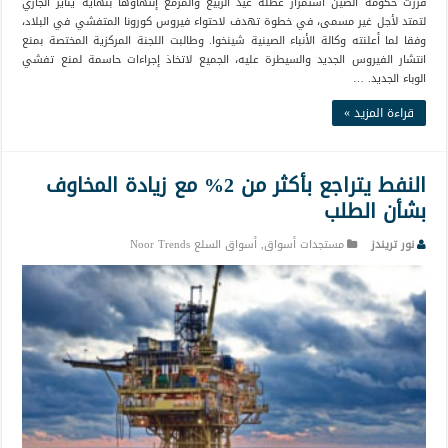
قررت حكومة الصين استمرار عطلة عيد الربيع والمزمع إنتهاؤها بنهاية يناير الجاري
لتمتد لأجل غير مسمى، في خطوة تهدف لاحتواء فيروس كورونا المتفشي في البلاد،
وفقا لما أعلنته وكالة الأنباء الصينية شينخوا. وطالبت اللجنة المركزية المختصة بمنع
انتشار الفيروس الجديد والسيطرة عليه، الجميع لاتخاذ إجراءات حاسمة لمنع تفشي
الوباء الجديد. …
قراءة المزيد »
النفط يتراجع بأكثر من 2% مع زيادة المخاوف
بشأن الطلب
نور تريندز
مستجدات أسواق
,
أسواق السلع Noor Trends