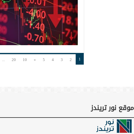
1
...
20
10
»
5
4
3
2
موقع نور تريندز