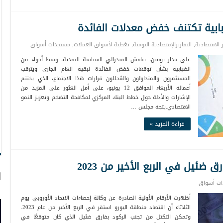
ضبابية تكتنف خفض معدلات الفائدة
ر الاقتصادية
,
التقاريرالإقتصادية اليومية
,
تغطية لأسواق العملات
,
مستجدات أسواق
على مدار يومين، يناقش الفيدرالي السياسة النقدية، وسط أجواء من
الضبابية بشأن توقعات خفض الفائدة لبقية العام الجاري ويترقب
المستثمرون والمتداولون والمُحللون قرارات هذا الاجتماع، الذي يختتم
أعماله الأربعاء الموافق 12 يونيو، على أمل العثور على المزيد من
الإشارات والأدلة حول خطط البنك المركزي لمكافحة التضخم وتعزيز النمو
الاقتصادي.يتجه مجلس …
قراءة المزيد »
 ضئيل في الربع الأخير من 2023
ا
ت أسواق
أظهرت الأرقام الأولية الصادرة عن وكالة إحصاءات الاتحاد الأوروبي يوم
الثلاثاء أن اقتصاد منطقة اليورو استقر في الربع الأخير من عام 2023.
وتمكن التكتل من تجنب الركود بفارق ضئيل الذي كان متوقعًا في