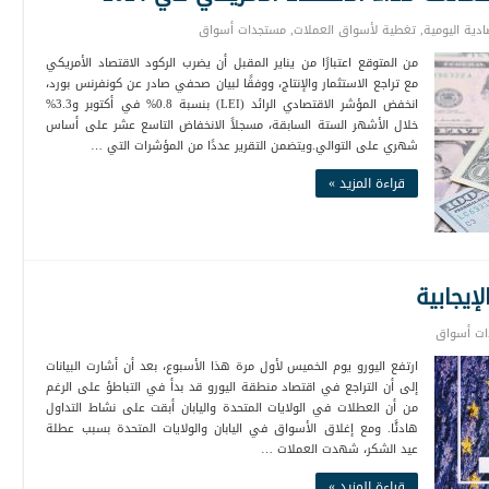
صادية اليومية
,
تغطية لأسواق العملات
,
مستجدات أسواق
من المتوقع اعتبارًا من يناير المقبل أن يضرب الركود الاقتصاد الأمريكي
مع تراجع الاستثمار والإنتاج، ووفقًا لبيان صحفي صادر عن كونفرنس بورد،
انخفض المؤشر الاقتصادي الرائد (LEI) بنسبة 0.8% في أكتوبر و3.3%
خلال الأشهر الستة السابقة، مسجلاً الانخفاض التاسع عشر على أساس
شهري على التوالي.ويتضمن التقرير عددًا من المؤشرات التي …
قراءة المزيد »
إيجابية
ت أسواق
ارتفع اليورو يوم الخميس لأول مرة هذا الأسبوع، بعد أن أشارت البيانات
إلى أن التراجع في اقتصاد منطقة اليورو قد بدأ في التباطؤ على الرغم
من أن العطلات في الولايات المتحدة واليابان أبقت على نشاط التداول
هادئًا. ومع إغلاق الأسواق في اليابان والولايات المتحدة بسبب عطلة
عيد الشكر، شهدت العملات …
قراءة المزيد »