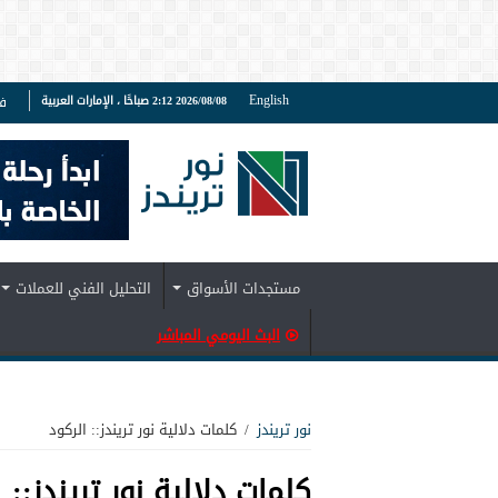
English
2026/08/08 2:12 صباحًا ، الإمارات العربية
ف
مستجدات الأسواق
التحليل الفني للعملات
البث اليومي المباشر
نور تريندز
/
كلمات دلالية نور تريندز:: الركود
كلمات دلالية نور تريندز::
ا