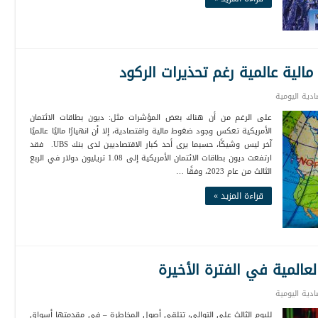
الية عالمية رغم تحذيرات الركود
صادية اليومية
على الرغم من أن هناك بعض المؤشرات مثل: ديون بطاقات الائتمان
الأمريكية تعكس وجود ضغوط مالية واقتصادية، إلا أن انهيارًا ماليًا عالميًا
آخر ليس وشيكًا، حسبما يرى أحد كبار الاقتصاديين لدى بنك UBS. فقد
ارتفعت ديون بطاقات الائتمان الأمريكية إلى 1.08 تريليون دولار في الربع
الثالث من عام 2023، وفقًا …
قراءة المزيد »
صادية اليومية
لليوم الثالث على التوالي، تتلقى أصول المخاطرة – في مقدمتها أسواق