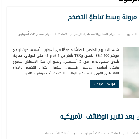
 مرونة وسط تباطؤ التضخم
,
التقارير الاقتصادية
,
التقاريرالإقتصادية اليومية
,
العملات الرقمية
,
مستجدات أسواق
,
شهد الأسبوع الماضي انتعاشًا ملحوظًا في أسواق الأسهم، حيث ارتفع
مؤشر S&P 500 الكندي وTSX بأكثر من 6.5٪ و 5٪ على التوالي، مقارنة
بأدنى مستوياتهما في 5 أغسطس. ويبدو أن هذا الانتعاش مدفوع
بشكل أساسي بعاملين رئيسيين: استمرار اعتدال التضخم والأداء
الاقتصادي القوي، خاصة في الولايات المتحدة. أداء مؤشر ستاندرد …
قراءة المزيد »
عد تقرير الوظائف الأمريكية
ة لأسواق العملات
,
مستجدات أسواق
,
ملخص الأحداث الأسبوعية