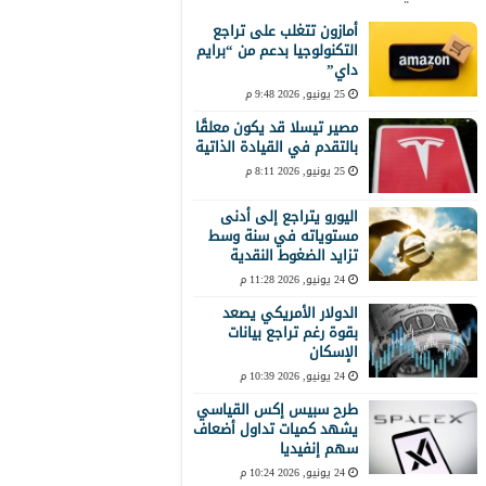
أمازون تتغلب على تراجع
التكنولوجيا بدعم من “برايم
داي”
25 يونيو, 2026 9:48 م
مصير تيسلا قد يكون معلقًا
بالتقدم في القيادة الذاتية
25 يونيو, 2026 8:11 م
اليورو يتراجع إلى أدنى
مستوياته في سنة وسط
تزايد الضغوط النقدية
24 يونيو, 2026 11:28 م
الدولار الأمريكي يصعد
بقوة رغم تراجع بيانات
الإسكان
24 يونيو, 2026 10:39 م
طرح سبيس إكس القياسي
يشهد كميات تداول أضعاف
سهم إنفيديا
24 يونيو, 2026 10:24 م