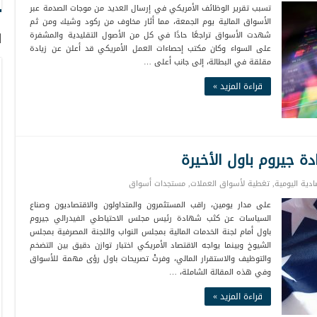
تسبب تقرير الوظائف الأمريكي في إرسال العديد من موجات الصدمة عبر
الأسواق المالية يوم الجمعة، مما أثار مخاوف من ركود وشيك ومن ثم
ا
شهدت الأسواق تراجعًا حادًا في كل من الأصول التقليدية والمشفرة
على السواء وكان مكتب إحصاءات العمل الأمريكي قد أعلن عن زيادة
مقلقة في البطالة، إلى جانب أعلى …
قراءة المزيد »
 جيروم باول الأخيرة
صادية اليومية
,
تغطية لأسواق العملات
,
مستجدات أسواق
على مدار يومين، راقب المستثمرون والمتداولون والاقتصاديون وصناع
السياسات عن كثب شهادة رئيس مجلس الاحتياطي الفيدرالي جيروم
باول أمام لجنة الخدمات المالية بمجلس النواب واللجنة المصرفية بمجلس
الشيوخ وبينما يواجه الاقتصاد الأمريكي اختبار توازن دقيق بين التضخم
والتوظيف والاستقرار المالي، وفرتْ تصريحات باول رؤى مهمة للأسواق
وفي هذه المقالة الشاملة، …
قراءة المزيد »