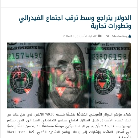
الدولار يتراجع وسط ترقب اجتماع الفيدرالي
وتطورات تجارية
NC Marketing
تغطية لأسواق العملات
شهد مؤشر الدولار الأمريكي انخفاضًا طفيفًا بنسبة 0.05% الاثنين، في ظل حالة من
الحذر تسود الأسواق قبيل انطلاق اجتماع مجلس الاحتياطي الفيدرالي الذي يستمر
ليومين وسط توقعات بأن يتبنى البنك المركزي موقفًا متساهلًا قد يتضمن خفضًا إضافيًا
في أسعار الفائدة وإشارات إلى إنهاء برنامج التشديد الكمي. كما تخضع العملة
الأمريكية …