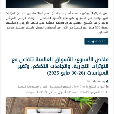
حقق الدولار الأمريكي مكاسب أسبوعية بعد أن حسم المنافسة بين عددٍ من المؤثرات
التي توافرت في الأسواق على مدار الأسبوع المنقضي. وهدد الرئيس الأمريكي
دونالد ترامب الأسبوع الماضي بفرض تعريفة جمركية على الاتحاد الأوروبي والمكسيك
بقيمة 30% تدخل حيز التنفيذ في الأول من أغسطس المقبل. واستمر مسلسل فوضى
الأسواق …
قراءة المزيد »
ملخص الأسبوع: الأسواق العالمية تتفاعل مع
التوترات التجارية، واتجاهات التضخم، وتغير
السياسات (26-30 مايو 2025)
NC Marketing
أسواق السلع Noor Trends
,
التقارير الاقتصادية
,
التقاريرالإقتصادية اليومية
,
تغطية لأسواق العملات
,
مستجدات أسواق
,
ملخص الأحداث الأسبوعية