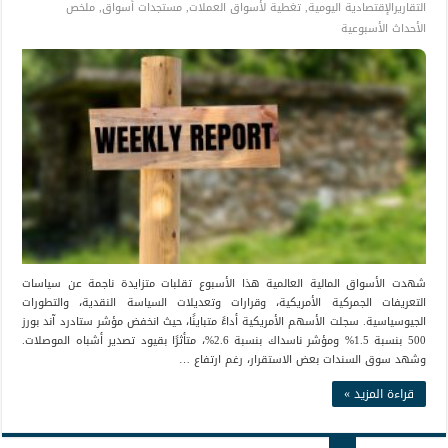
التقاريرالإقتصادية اليومية
,
تغطية لأسواق العملات
,
مستجدات أسواق
,
ملخص
الأحداث الأسبوعية
شهدت الأسواق المالية العالمية هذا الأسبوع تقلبات متزايدة ناجمة عن سياسات
التعريفات الجمركية الأمريكية، وقرارات وتعديلات السياسة النقدية، والتطورات
الجيوسياسية. سجلت الأسهم الأمريكية أداءً متباينًا، حيث انخفض مؤشر ستادرد آند بورز
500 بنسبة 1.5% ومؤشر ناسداك بنسبة 2.6%، متأثرًا بقيود تصدير أشباه الموصلات.
وشهد سوق السندات بعض الاستقرار، رغم ارتفاع …
قراءة المزيد »