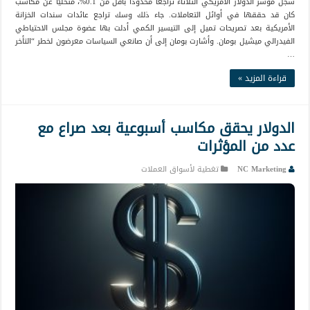
سجّل مؤشر الدولار الأمريكي الثلاثاء تراجعًا محدودًا بأقل من 0.1%، متخليًا عن مكاسب
كان قد حققها في أوائل التعاملات. جاء ذلك وسك تراجع عائدات سندات الخزانة
الأمريكية بعد تصريحات تميل إلى التيسير الكمي أدلت بها عضوة مجلس الاحتياطي
الفيدرالي ميشيل بومان. وأشارت بومان إلى أن صانعي السياسات معرضون لخطر “التأخر
…
قراءة المزيد »
الدولار يحقق مكاسب أسبوعية بعد صراع مع
عدد من المؤثرات
NC Marketing
تغطية لأسواق العملات