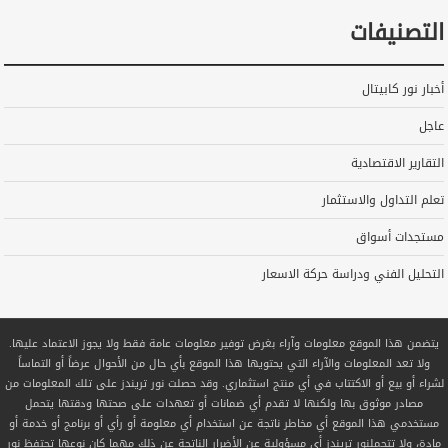
التصنيفات
أخبار نور كابيتال
عاجل
التقارير الاقتصادية
تعلم التداول والاستثمار
مستجدات أسواق
التحليل الفني ودراسة حركة الاسعار
يتضمن هذا الموقع معلومات وآراء بغرض توفير معلومات عامة فقط ولا يجوز الاعتماد عليها.
ولا تعد المعلومات والآراء التي يحتويها هذا الموقع بأي حال من الأحوال عرضاً أو التماساً
لشراء أو بيع أو الاكتتاب في أي منتج استثماري. وقد حصلت نور تريندز على تلك المعلومات من
مصادر موثوق بها ولكنها لا تقدم أي ضمانات أو تعهدات على صحتها ودقتها يتحمل
مستخدمي هذا الموقع أي مخاطر ناتجة عن استخدام أي معلومة أو رأي أو برنامج أو خدمة أو
مادة، ولا تتحملنور تريندز أي مسؤولية عن الأضرار الناتجة عن ذلك مهما كان نوعها تحتفظ نور