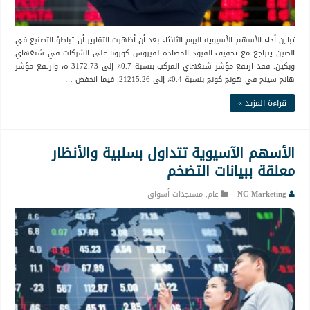
تباين أداء الأسهم الآسيوية اليوم الثلاثاء بعد أن أظهرت التقارير أن تباطؤ التصنيع في
الصين يتراجع مع تخفيف القيود المضادة لفيروس كورونا على الشركات في شنغهاي
وبكين. فقد ارتفع مؤشر شنغهاي المركب بنسبة 0.7٪ إلى 3172.73 ة، وارتفع مؤشر
هانج سينج في هونج كونج بنسبة 0.4٪ إلى 21215.26. فيما انخفض …
قراءة المزيد »
الأسهم الآسيوية تتداول بسلبية والأنظار
معلقة ببيانات التضخم
NC Marketing
عام
,
مستجدات أسواق