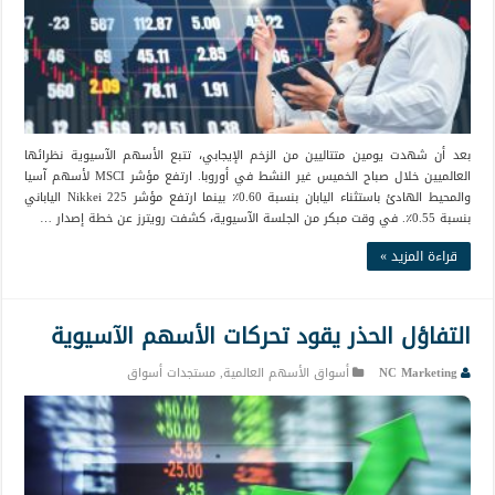
بعد أن شهدت يومين متتاليين من الزخم الإيجابي، تتبع الأسهم الآسيوية نظرائها
العالميين خلال صباح الخميس غير النشط في أوروبا. ارتفع مؤشر MSCI لأسهم آسيا
والمحيط الهادئ باستثناء اليابان بنسبة 0.60٪ بينما ارتفع مؤشر Nikkei 225 الياباني
بنسبة 0.55٪. في وقت مبكر من الجلسة الآسيوية، كشفت رويترز عن خطة إصدار …
قراءة المزيد »
التفاؤل الحذر يقود تحركات الأسهم الآسيوية
NC Marketing
أسواق الأسهم العالمية
,
مستجدات أسواق