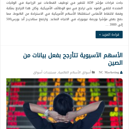
جاءت قراءات مؤشر ADP للتغير في توظيف القطاعات غير الزراعية في الولايات
المتحدة لتلقي الضوء على تراجع في نمو الوظائف الأمريكية. وكان هذا التراجع بمثابة
وقفة لالتقاط الأنفاس استغلتها الأسهم الأمريكية في الاستراحة من الهبوط، مما
دفع بعض مؤشرا بورصة نيويورك في الاتجاه الصاعد. وارتفع ستاندردز آند بورس500
إلى 3989 …
قراءة المزيد »
الأسهم الآسيوية تتأرجح بفعل بيانات من
الصين
NC Marketing
أسواق الأسهم العالمية
,
مستجدات أسواق