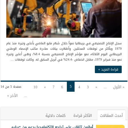
سجل الإنتاج التصنيعي في بريطانيا نمواً خلال شهر مايو الماضي بأعلى وتيرة منذ عام
1979 وبأكثر من توقعات المحللين. وأظهرت بيانات صادرة مكتب الإحصاء الوطني
البريطاني اليوم الثلاثاء، نمو مؤشر الإنتاج التصنيعي بنسبة 8.4%، وهى أعلى وتيرة
نمو منذ فبراير 1979، مقابل انخفاض -24.4% في أبريل السابق له. وكانت توقعات …
قراءة المزيد »
5
« الأول
...
«
3
4
6
7
»
10
صفحة 5 من 14
...
الأخر »
أحدث المقالات
الأكثر قراءة
كلمات دلالية
أمازون تتغلب على تراجع التكنولوجيا بدعم من “برايم