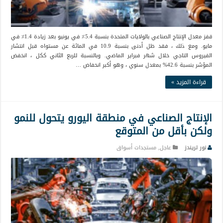
قفز معدل الإنتاج الصناعي بالولايات المتحدة بنسبة 5.4٪ في يونيو بعد زيادة 1.4٪ في
مايو. ومع ذلك ، فقد ظل أدنى بنسبة 10.9 في المائة عن مستواه قبل انتشار
الفيروس التاجي خلال شهر فبراير الماضي. وبالنسبة للربع الثاني ككل ، انخفض
المؤشر بنسبة 42.6% بمعدل سنوي ، وهو أكبر انخفاض …
قراءة المزيد »
الإنتاج الصناعي في منطقة اليورو يتحول للنمو
ولكن بأقل من المتوقع
نور تريندز
عاجل
,
مستجدات أسواق