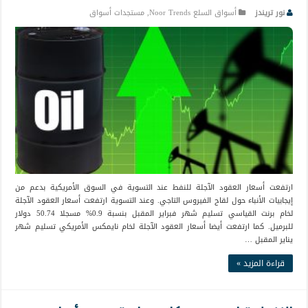
نور تريندز
أسواق السلع Noor Trends
,
مستجدات أسواق
ارتفعت أسعار العقود الآجلة للنفط عند التسوية في السوق الأمريكية بدعم من
إيجابيات الأنباء حول لقاح الفيروس التاجي. وعند التسوية ارتفعت أسعار العقود الآجلة
لخام برنت القياسي تسليم شهر فبراير المقبل بنسبة 0.9% مسجلا 50.74 دولار
للبرميل. كما ارتفعت أيضا أسعار العقود الآجلة لخام نايمكس الأمريكي تسليم شهر
يناير المقبل …
قراءة المزيد »