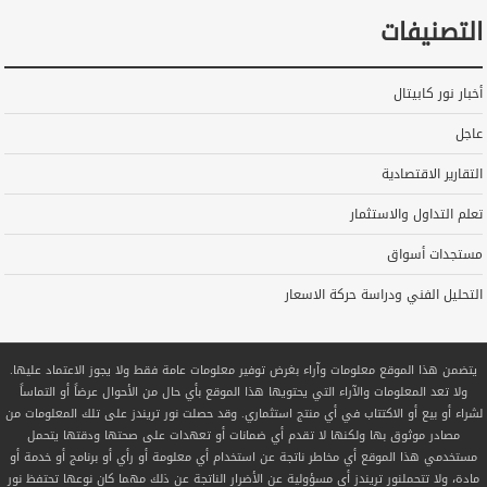
التصنيفات
أخبار نور كابيتال
عاجل
التقارير الاقتصادية
تعلم التداول والاستثمار
مستجدات أسواق
التحليل الفني ودراسة حركة الاسعار
يتضمن هذا الموقع معلومات وآراء بغرض توفير معلومات عامة فقط ولا يجوز الاعتماد عليها.
ولا تعد المعلومات والآراء التي يحتويها هذا الموقع بأي حال من الأحوال عرضاً أو التماساً
لشراء أو بيع أو الاكتتاب في أي منتج استثماري. وقد حصلت نور تريندز على تلك المعلومات من
مصادر موثوق بها ولكنها لا تقدم أي ضمانات أو تعهدات على صحتها ودقتها يتحمل
مستخدمي هذا الموقع أي مخاطر ناتجة عن استخدام أي معلومة أو رأي أو برنامج أو خدمة أو
مادة، ولا تتحملنور تريندز أي مسؤولية عن الأضرار الناتجة عن ذلك مهما كان نوعها تحتفظ نور