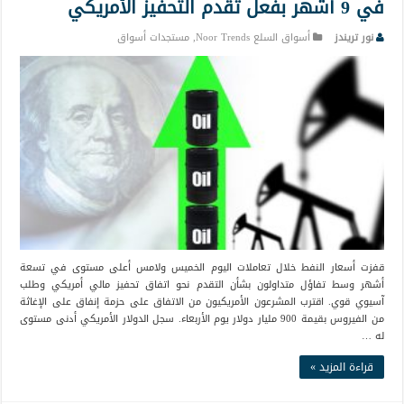
في 9 أشهر بفعل تقدم التحفيز الأمريكي
نور تريندز
أسواق السلع Noor Trends
,
مستجدات أسواق
قفزت أسعار النفط خلال تعاملات اليوم الخميس ولامس أعلى مستوى في تسعة
أشهر وسط تفاؤل متداولون بشأن التقدم نحو اتفاق تحفيز مالي أمريكي وطلب
آسيوي قوي. اقترب المشرعون الأمريكيون من الاتفاق على حزمة إنفاق على الإغاثة
من الفيروس بقيمة 900 مليار دولار يوم الأربعاء. سجل الدولار الأمريكي أدنى مستوى
له …
قراءة المزيد »