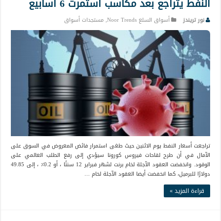
النفط يتراجع بعد مكاسب استمرت 6 أسابيع
نور تريندز
أسواق السلع Noor Trends
,
مستجدات أسواق
تراجعت أسعار النفط يوم الاثنين حيث طغى استمرار فائض المعروض في السوق على
الآمال في أن طرح لقاحات فيروس كورونا سيؤدي إلى رفع الطلب العالمي على
الوقود. وانخفضت العقود الآجلة لخام برنت لشهر فبراير 12 سنتًا ، أو 0.2٪ ، إلى 49.85
دولارًا للبرميل، كما انخفضت أيضا العقود الآجلة لخام …
قراءة المزيد »