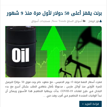
برنت يقفز أعلى 50 دولار لأول مرة منذ 9 شهور
نور تريندز
أسواق السلع Noor Trends
,
مستجدات أسواق
قفزت أسعار النفط قرابة 3٪ يوم الخميس ، مع صعود خام برنت فوق 50 دولارًا للبرميل
للمرة الأولى منذ أوائل مارس ، مدعومًا بآمال بتعافي الطلب بشكل أسرع مع بدء
البلدان في طرح لقاحات COVID-19. بدأت بريطانيا التطعيم هذا الأسبوع ويمكن أن
تبدأ الولايات المتحدة التطعيم في أقرب وقت في …
قراءة المزيد »