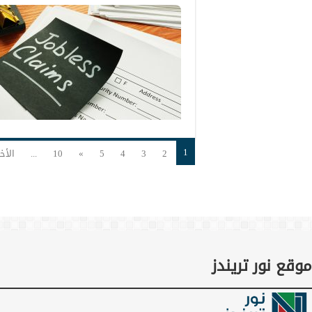
1
2
3
4
5
»
10
...
الأخ
موقع نور تريندز