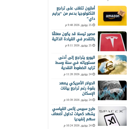
أمازون تتغلب على تراجع
التكنولوجيا بدعم من “برايم
داي”
25 يونيو, 2026 9:48 م
مصير تيسلا قد يكون معلقًا
بالتقدم في القيادة الذاتية
25 يونيو, 2026 8:11 م
اليورو يتراجع إلى أدنى
مستوياته في سنة وسط
تزايد الضغوط النقدية
24 يونيو, 2026 11:28 م
الدولار الأمريكي يصعد
بقوة رغم تراجع بيانات
الإسكان
24 يونيو, 2026 10:39 م
طرح سبيس إكس القياسي
يشهد كميات تداول أضعاف
سهم إنفيديا
24 يونيو, 2026 10:24 م