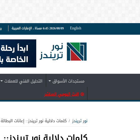
English
2026/08/09 6:45 مساءً ، الإمارات العربية
ف
مستجدات الأسواق
التحليل الفني للعملات
البث اليومي المباشر
نور تريندز
/
كلمات دلالية نور تريندز:: إعانات البطالة
كلمات دلالية نور تريندز::
إ