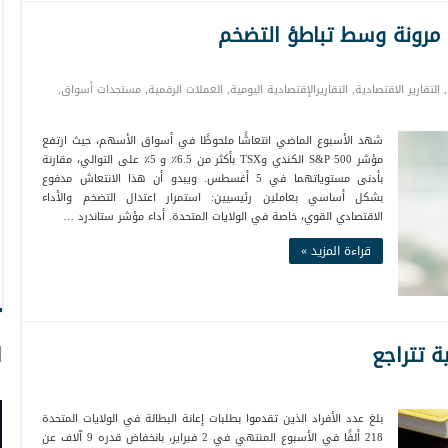
 مرونة وسط تباطؤ التضخم
,
التقارير الاقتصادية
,
التقاريرالإقتصادية اليومية
,
العملات الرقمية
,
مستجدات أسواق
,
شهد الأسبوع الماضي انتعاشًا ملحوظًا في أسواق الأسهم، حيث ارتفع
مؤشر S&P 500 الكندي وTSX بأكثر من 6.5٪ و 5٪ على التوالي، مقارنة
بأدنى مستوياتهما في 5 أغسطس. ويبدو أن هذا الانتعاش مدفوع
بشكل أساسي بعاملين رئيسيين: استمرار اعتدال التضخم والأداء
الاقتصادي القوي، خاصة في الولايات المتحدة. أداء مؤشر ستاندرد …
قراءة المزيد »
ة تتراجع
ا
بلغ عدد الأفراد الذين تقدموا بطلبات إعانة البطالة في الولايات المتحدة
218 ألفًا في الأسبوع المنتهي في 2 فبراير، بانخفاض قدره 9 آلاف عن