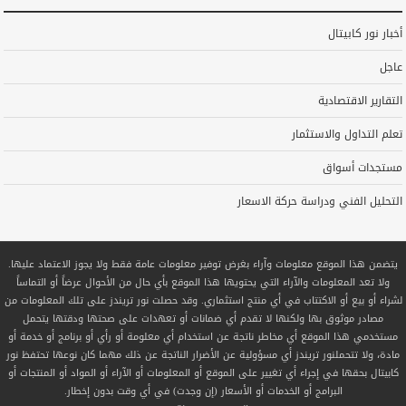
أخبار نور كابيتال
عاجل
التقارير الاقتصادية
تعلم التداول والاستثمار
مستجدات أسواق
التحليل الفني ودراسة حركة الاسعار
يتضمن هذا الموقع معلومات وآراء بغرض توفير معلومات عامة فقط ولا يجوز الاعتماد عليها.
ولا تعد المعلومات والآراء التي يحتويها هذا الموقع بأي حال من الأحوال عرضاً أو التماساً
لشراء أو بيع أو الاكتتاب في أي منتج استثماري. وقد حصلت نور تريندز على تلك المعلومات من
مصادر موثوق بها ولكنها لا تقدم أي ضمانات أو تعهدات على صحتها ودقتها يتحمل
مستخدمي هذا الموقع أي مخاطر ناتجة عن استخدام أي معلومة أو رأي أو برنامج أو خدمة أو
مادة، ولا تتحملنور تريندز أي مسؤولية عن الأضرار الناتجة عن ذلك مهما كان نوعها تحتفظ نور
كابيتال بحقها في إجراء أي تغيير على الموقع أو المعلومات أو الآراء أو المواد أو المنتجات أو
البرامج أو الخدمات أو الأسعار (إن وجدت) في أي وقت بدون إخطار.