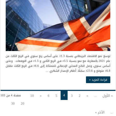
توسع نمو الاقتصاد البريطاني بنسبة 1.3٪ على أساس ربع سنوي في الربع الثالث من
عام 2021 بالمقارنة مع نمو بنسبة 5.5٪ في الربع الثاني و 1.5٪ في التوقعات. وعلى
أساس سنوي، وصل الناتج المحلي الإجمالي للمملكة إلى 6.6٪ في الربع الثالث مقابل
6.8٪ متوقع و 23.6٪ سابقًا. أظهر الإصدار الشهري …
قراءة المزيد »
4
« الأول
...
«
2
3
5
6
»
10
صفحة 4 من 103
30
20
...
الأخر »