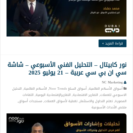
قراءة المزيد »
نور كابيتال – التحليل الفني الأسبوعي – شاشة
سي ان بي سي عربية – 21 يوليو 2025
NC Marketing
أسواق الأسهم العالمية
,
أسواق السلع Noor Trends
,
الأسهم العالمية
,
التحليل
الاسبوعي للعملات
,
التقارير الاقتصادية
,
التقاريرالإقتصادية اليومية
,
اللقاءات
المصورة
,
تعلم التداول والاستثمار
,
تغطية لأسواق العملات
,
مستجدات أسواق
,
ملخص الأحداث الأسبوعية