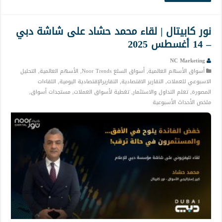
نور كابيتال | لقاء محمد حشاد على شاشة دبي
– 14 أغسطس 2025
NC Marketing
أسواق الأسهم العالمية
,
أسواق السلع Noor Trends
,
الأسهم العالمية
,
التحليل
الاسبوعي للعملات
,
التقارير الاقتصادية
,
التقاريرالإقتصادية اليومية
,
اللقاءات
المصورة
,
تعلم التداول والاستثمار
,
تغطية لأسواق العملات
,
مستجدات أسواق
,
ملخص الأحداث الأسبوعية