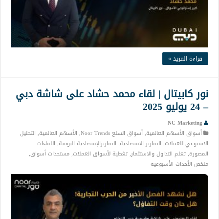
قراءة المزيد »
نور كابيتال | لقاء محمد حشاد على شاشة دبي
– 24 يوليو 2025
NC Marketing
أسواق الأسهم العالمية
,
أسواق السلع Noor Trends
,
الأسهم العالمية
,
التحليل
الاسبوعي للعملات
,
التقارير الاقتصادية
,
التقاريرالإقتصادية اليومية
,
اللقاءات
المصورة
,
تعلم التداول والاستثمار
,
تغطية لأسواق العملات
,
مستجدات أسواق
,
ملخص الأحداث الأسبوعية