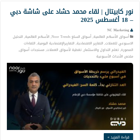
نور كابيتال | لقاء محمد حشاد على شاشة دبي
– 18 أغسطس 2025
NC Marketing
أسواق الأسهم العالمية
,
أسواق السلع Noor Trends
,
الأسهم العالمية
,
التحليل
الاسبوعي للعملات
,
التقارير الاقتصادية
,
التقاريرالإقتصادية اليومية
,
اللقاءات
المصورة
,
تعلم التداول والاستثمار
,
تغطية لأسواق العملات
,
مستجدات أسواق
,
ملخص الأحداث الأسبوعية
قراءة المزيد »