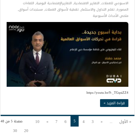
الاسبوعي للعملات
,
التقارير الاقتصادية
,
التقاريرالإقتصادية اليومية
,
اللقاءات
المصورة
,
تعلم التداول والاستثمار
,
تغطية لأسواق العملات
,
مستجدات أسواق
,
ملخص الأحداث الأسبوعية
https://youtu.be/9-_TGqsiZZ4
قراءة المزيد »
5
« الأول
...
«
3
4
6
7
»
10
صفحة 5 من 48
30
20