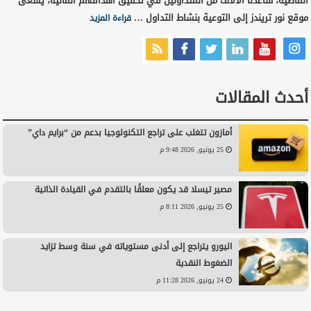
الماضية، ساعدنا الآلاف من المتداولين في تحقيق أهدافهم المالية، يسعى
موقع نور تريندز إلى التوعية بنشاط التداول …
قراءة المزيد
أحدث المقالات
أمازون تتغلب على تراجع التكنولوجيا بدعم من “برايم داي”
25 يونيو, 2026 9:48 م
مصير تيسلا قد يكون معلقًا بالتقدم في القيادة الذاتية
25 يونيو, 2026 8:11 م
اليورو يتراجع إلى أدنى مستوياته في سنة وسط تزايد
الضغوط النقدية
24 يونيو, 2026 11:28 م