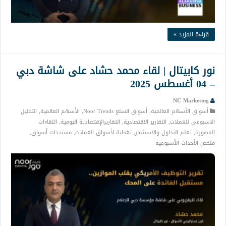
قراءة المزيد »
نور كابيتال | لقاء محمد حشاد على شاشة دبي
– 04 أغسطس 2025
NC Marketing
أسواق الأسهم العالمية
,
أسواق السلع Noor Trends
,
الأسهم العالمية
,
التحليل
الاسبوعي للعملات
,
التقارير الاقتصادية
,
التقاريرالإقتصادية اليومية
,
اللقاءات
المصورة
,
تعلم التداول والاستثمار
,
تغطية لأسواق العملات
,
مستجدات أسواق
,
ملخص الأحداث الأسبوعية