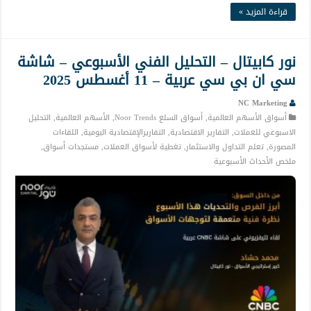
قراءة المزيد »
نور كابيتال – التحليل الفني الأسبوعي – شاشة
سي ان بي سي عربية – 11 أغسطس 2025
NC Marketing
أسواق الأسهم العالمية
,
أسواق السلع Noor Trends
,
الأسهم العالمية
,
التحليل
الاسبوعي للعملات
,
التقارير الاقتصادية
,
التقاريرالإقتصادية اليومية
,
اللقاءات
المصورة
,
تعلم التداول والاستثمار
,
تغطية لأسواق العملات
,
مستجدات أسواق
,
ملخص الأحداث الأسبوعية