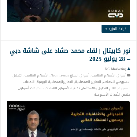
قراءة المزيد »
نور كابيتال | لقاء محمد حشاد على شاشة دبي
– 28 يوليو 2025
NC Marketing
أسواق الأسهم العالمية
,
أسواق السلع Noor Trends
,
الأسهم العالمية
,
التحليل
الاسبوعي للعملات
,
التقارير الاقتصادية
,
التقاريرالإقتصادية اليومية
,
اللقاءات
المصورة
,
تعلم التداول والاستثمار
,
تغطية لأسواق العملات
,
مستجدات أسواق
,
ملخص الأحداث الأسبوعية