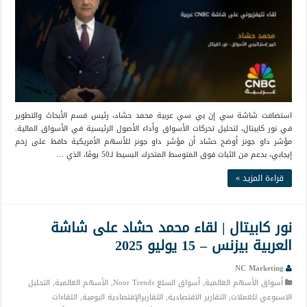
استضافت شاشة سي إن بي سي عربية محمد حشاد، رئيس قسم الأبحاث والتطوير
في نور كابيتال، لتحليل تحركات الأسواق وأداء الأصول الرئيسية في الأسواق المالية.
مؤشر داو جونز أوضح حشاد أن مؤشر داو جونز للأسهم الأمريكية حافظ على زخم
إيجابي، بدعم من الثبات فوق المتوسط المتحرك البسيط لـ50 يومًا، الذي …
قراءة المزيد »
نور كابيتال | لقاء محمد حشاد على شاشة
العربية بيزنس – 15 يوليو 2025
NC Marketing
أسواق الأسهم العالمية
,
أسواق السلع Noor Trends
,
الأسهم العالمية
,
التحليل
الاسبوعي للعملات
,
التقارير الاقتصادية
,
التقاريرالإقتصادية اليومية
,
اللقاءات