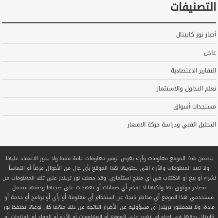
التصنيفات
أخبار نور كابيتال
عاجل
التقارير الاقتصادية
تعلم التداول والاستثمار
مستجدات أسواق
التحليل الفني ودراسة حركة الاسعار
يتضمن هذا الموقع معلومات وآراء بغرض توفير معلومات عامة فقط ولا يجوز الاعتماد عليها.
ولا تعد المعلومات والآراء التي يحتويها هذا الموقع بأي حال من الأحوال عرضاً أو التماساً
لشراء أو بيع أو الاكتتاب في أي منتج استثماري. وقد حصلت نور تريندز على تلك المعلومات من
مصادر موثوق بها ولكنها لا تقدم أي ضمانات أو تعهدات على صحتها ودقتها يتحمل
مستخدمي هذا الموقع أي مخاطر ناتجة عن استخدام أي معلومة أو رأي أو برنامج أو خدمة أو
مادة، ولا تتحملنور تريندز أي مسؤولية عن الأضرار الناتجة عن ذلك مهما كان نوعها تحتفظ نور
كابيتال بحقها في إجراء أي تغيير على الموقع أو المعلومات أو الآراء أو المواد أو المنتجات أو