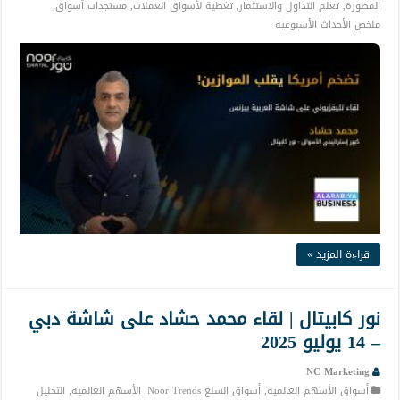
المصورة
,
تعلم التداول والاستثمار
,
تغطية لأسواق العملات
,
مستجدات أسواق
,
ملخص الأحداث الأسبوعية
قراءة المزيد »
نور كابيتال | لقاء محمد حشاد على شاشة دبي
– 14 يوليو 2025
NC Marketing
أسواق الأسهم العالمية
,
أسواق السلع Noor Trends
,
الأسهم العالمية
,
التحليل