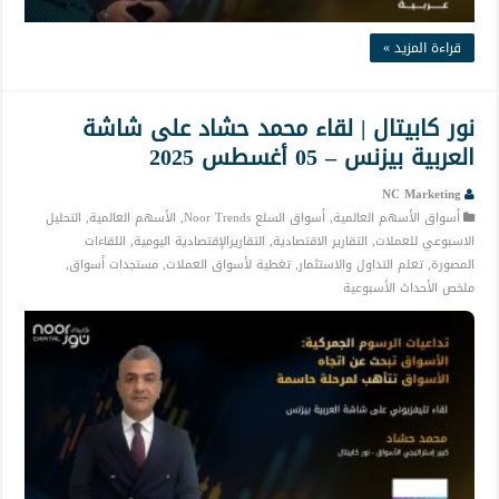
قراءة المزيد »
نور كابيتال | لقاء محمد حشاد على شاشة
العربية بيزنس – 05 أغسطس 2025
NC Marketing
أسواق الأسهم العالمية
,
أسواق السلع Noor Trends
,
الأسهم العالمية
,
التحليل
الاسبوعي للعملات
,
التقارير الاقتصادية
,
التقاريرالإقتصادية اليومية
,
اللقاءات
المصورة
,
تعلم التداول والاستثمار
,
تغطية لأسواق العملات
,
مستجدات أسواق
,
ملخص الأحداث الأسبوعية