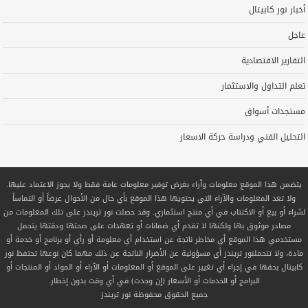
أخبار نور كابيتال
عاجل
التقارير الاقتصادية
تعلم التداول والاستثمار
مستجدات أسواق
التحليل الفني ودراسة حركة الاسعار
يتضمن هذا الموقع معلومات وآراء بغرض توفير معلومات عامة فقط ولا يجوز الاعتماد عليها.
ولا تعد المعلومات والآراء التي يحتويها هذا الموقع بأي حال من الأحوال عرضاً أو التماساً
لشراء أو بيع أو الاكتتاب في أي منتج استثماري. وقد حصلت نور تريندز على تلك المعلومات من
مصادر موثوق بها ولكنها لا تقدم أي ضمانات أو تعهدات على صحتها ودقتها يتحمل
مستخدمي هذا الموقع أي مخاطر ناتجة عن استخدام أي معلومة أو رأي أو برنامج أو خدمة أو
مادة، ولا تتحملنور تريندز أي مسؤولية عن الأضرار الناتجة عن ذلك مهما كان نوعها تحتفظ نور
كابيتال بحقها في إجراء أي تغيير على الموقع أو المعلومات أو الآراء أو المواد أو المنتجات أو
البرامج أو الخدمات أو الأسعار (إن وجدت) في أي وقت بدون إخطار.
جميع الحقوق محفوظة
نور تريندز