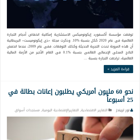
توقعت مؤسسة أكسفورد إيكونوميكس الاستشارية إمكانية انخفاض أحجام التجارة
العالمية فى عام 2020 ككل بنسبة %10. وذكرت مجلة «ذى إيكونوميست» البريطانية
أن هذه المرونة تحدت التجربة الحديثة وكذلك التوقعات. ففى عام 2009، عندما انخفض
الناتج المحلى الإجمالى العالمى بنسبة %0.1 فى العام الأخير من الأزمة المالية
العالمية، تراجعت التجارة بنسبة …
قراءة المزيد »
نحو 60 مليون أمريكي يطلبون إعانات بطالة في
25 أسبوعاً
نور تريندز
التقارير الاقتصادية
,
التقاريرالإقتصادية اليومية
,
مستجدات أسواق