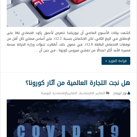
كشفت بيانات الأسبوع الماضي أن نيوزيلندا تتعرض لأعمق ركود اقتصادي لها على
الإطلاق في الربع الثاني، لكن الانكماش بنسبة 12.2٪ على أساس فصلي كان أقل من
توقعات الانخفاض البالغة 12.8٪. في غضون ذلك، أظهرت تنبؤات وزارة الخزانة صدمة
قصيرة الأمد أكثر اعتدالًا من تفشي فيروس كورونا ، في حين أن …
قراءة المزيد »
هل نجت التجارة العالمية من آثار كورونا؟
نور تريندز
التقارير الاقتصادية
,
التقاريرالإقتصادية اليومية