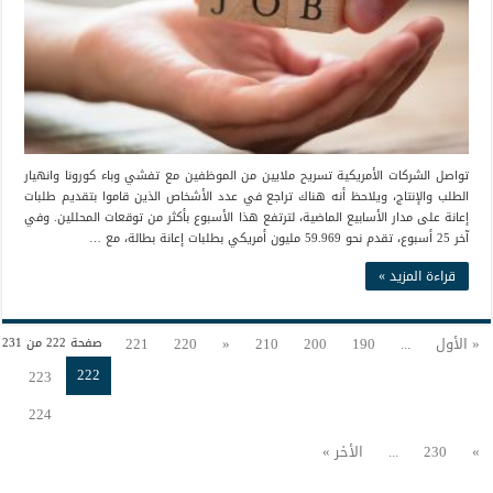
تواصل الشركات الأمريكية تسريح ملايين من الموظفين مع تفشي وباء كورونا وانهيار
الطلب والإنتاج، ويلاحظ أنه هناك تراجع في عدد الأشخاص الذين قاموا بتقديم طلبات
إعانة على مدار الأسابيع الماضية، لترتفع هذا الأسبوع بأكثر من توقعات المحللين. وفي
آخر 25 أسبوع، تقدم نحو 59.969 مليون أمريكي بطلبات إعانة بطالة، مع …
قراءة المزيد »
« الأول
...
190
200
210
«
220
221
صفحة 222 من 231
222
223
224
»
230
...
الأخر »