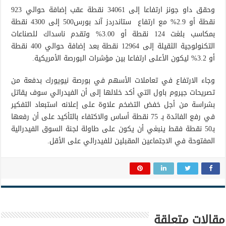
وحقق داو جونز ارتفاعا إلى 34061 نقطة عقب إضافة حوالي 923
نقطة أو 2.9% مع ارتفاع ستاندردز آند بورس500 إلى 4300 نقطة
بمكاسب بلغت 124 نقطة أو 3.00% وتقدم ناسداك للصناعات
التكنولوجية الثقيلة إلى 12964 نقطة بعد إضافة حوالي 400 نقطة
أو 3.2% ليكون الأعلى ارتفاعا بين مؤشرات البورصة الأمريكية.
وجاء الارتفاع في تعاملات الأسهم في بورصة نيويورك بدفعة من
تصريحات جيروم باول التي أكد خلالها إلى أن الفيدرالي سوف يقاتل
بشراسة من أجل خفض التضخم علاوة على إعلانه استبعاد التفكير
في رفع الفائدة بـ 75 نقطة أساس والاكتفاء بالتأكيد على أن رفعها
بـ50 نقطة فقط ينبغي أن يكون على طاولة لجنة السوق الفيدرالية
المفتوحة في الاجتماعين المقبلين للفيدرالي على الأقل.
مقالات متعلقة