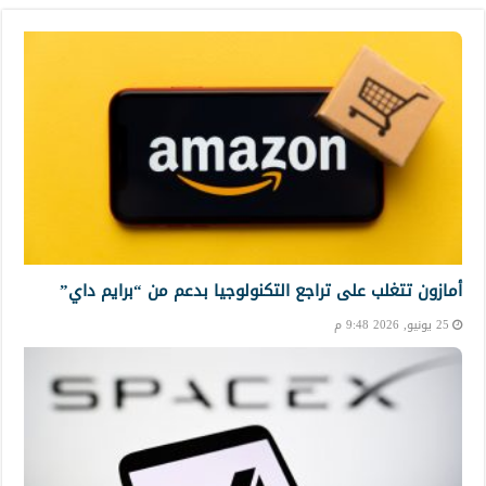
أمازون تتغلب على تراجع التكنولوجيا بدعم من “برايم داي”
25 يونيو, 2026 9:48 م