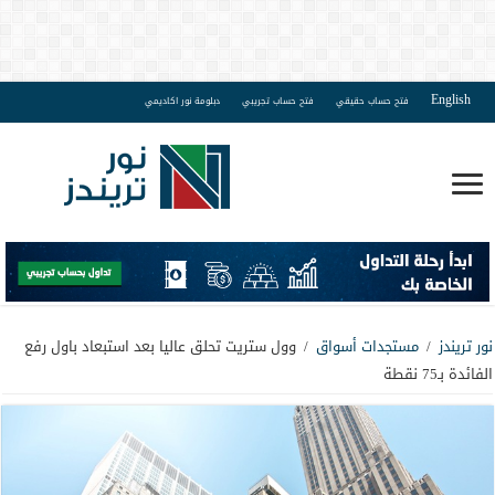
English
فتح حساب حقيقي
فتح حساب تجريبي
دبلومة نور اكاديمي
نور تريندز
/
مستجدات أسواق
/
وول ستريت تحلق عاليا بعد استبعاد باول رفع
الفائدة بـ75 نقطة