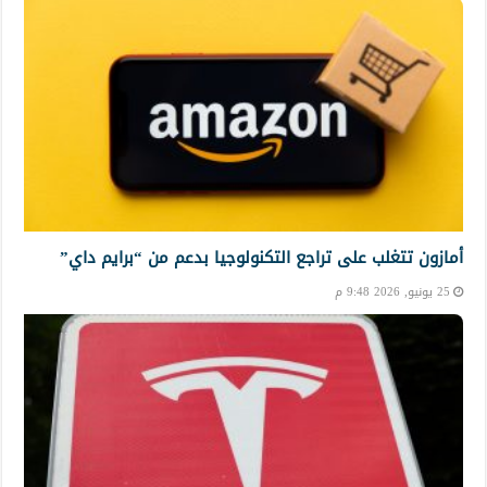
أمازون تتغلب على تراجع التكنولوجيا بدعم من “برايم داي”
25 يونيو, 2026 9:48 م