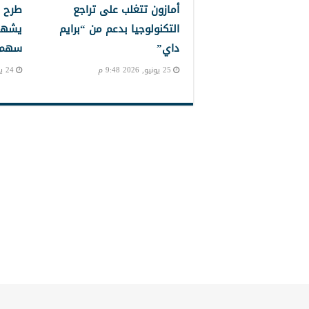
أمازون تتغلب على تراجع
طرح 
التكنولوجيا بدعم من “برايم
يشهد
داي”
سهم إ
25 يونيو, 2026 9:48 م
24 يونيو, 2026 10:24 م