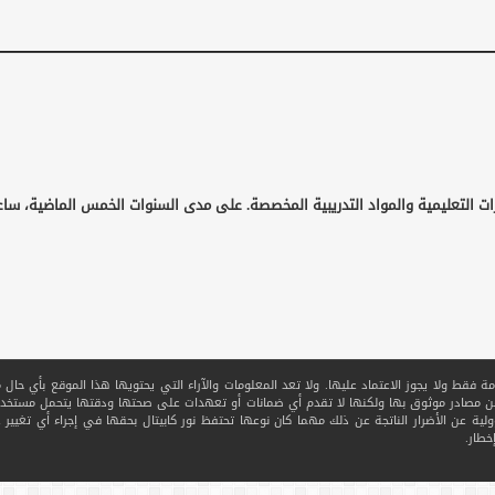
ات التعليمية والمواد التدريبية المخصصة. على مدى السنوات الخمس الماضية، ساع
قط ولا يجوز الاعتماد عليها. ولا تعد المعلومات والآراء التي يحتويها هذا الموقع بأي حال من ا
 من مصادر موثوق بها ولكنها لا تقدم أي ضمانات أو تعهدات على صحتها ودقتها يتحمل مستخدم
ولية عن الأضرار الناتجة عن ذلك مهما كان نوعها تحتفظ نور كابيتال بحقها في إجراء أي تغيير عل
خطار.