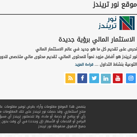
موقع نور تريندز
الاستثمار المالي برؤية جديدة
نحرص على تقديم كل ما هو جديد في عالم الاستثمار المالي
نور تريندز هو أفضل مزود نمواً للمحتوى المالي، تقديم محتوى مالي متخصص للدور
التوعية بنشاط التداول …
قراءة المزيد
يتضمن هذا الموقع معلومات وآراء بغرض توفير معلومات عامة ف
منتج استثماري. وقد حصلت نور تريندز على تلك المعلومات
رأي أو برنامج أو خدمة أو مادة، ولا تتحملنور تريندز أي مسؤ
البرامج أو الخدمات أو الأسعار (إن وجدت) في أي وقت بدون إ
جميع الحقوق محفوظة
نور تريندز