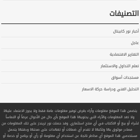
التصنيفات
أخبار نور كابيتال
عاجل
التقارير الاقتصادية
تعلم التداول والاستثمار
مستجدات أسواق
التحليل الفني ودراسة حركة الاسعار
يتضمن هذا الموقع معلومات وآراء بغرض توفير معلومات عامة فقط ولا يجوز الاعتماد عليها.
ولا تعد المعلومات والآراء التي يحتويها هذا الموقع بأي حال من الأحوال عرضاً أو التماساً
لشراء أو بيع أو الاكتتاب في أي منتج استثماري. وقد حصلت نور تريندز على تلك المعلومات من
مصادر موثوق بها ولكنها لا تقدم أي ضمانات أو تعهدات على صحتها ودقتها يتحمل
مستخدمي هذا الموقع أي مخاطر ناتجة عن استخدام أي معلومة أو رأي أو برنامج أو خدمة أو