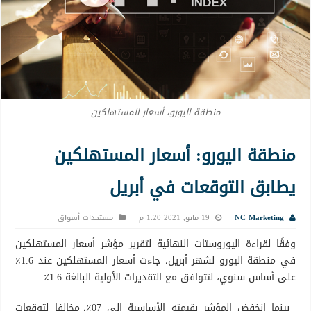
منطقة اليورو، أسعار المستهلكين
منطقة اليورو: أسعار المستهلكين
يطابق التوقعات في أبريل
NC Marketing
19 مايو, 2021 1:20 م
مستجدات أسواق
وفقًا لقراءة اليوروستات النهائية لتقرير مؤشر أسعار المستهلكين
في منطقة اليورو لشهر أبريل، جاءت أسعار المستهلكين عند 1.6٪
على أساس سنوي، لتتوافق مع التقديرات الأولية البالغة 1.6٪.
بينما انخفض المؤشر بقيمته الأساسية إلى 07٪، مخالفا لتوقعات