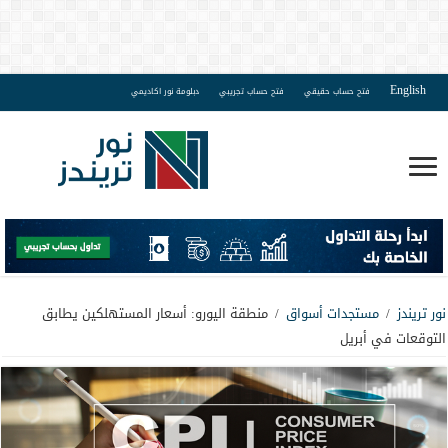
English
فتح حساب حقيقي
فتح حساب تجريبي
دبلومة نور اكاديمي
نور تريندز
/
مستجدات أسواق
/
منطقة اليورو: أسعار المستهلكين يطابق
التوقعات في أبريل