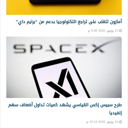
أمازون تتغلب على تراجع التكنولوجيا بدعم من “برايم داي”
25 يونيو, 2026 9:48 م
طرح سبيس إكس القياسي يشهد كميات تداول أضعاف سهم
إنفيديا
24 يونيو, 2026 10:24 م