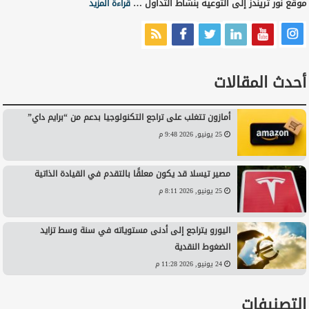
موقع نور تريندز إلى التوعية بنشاط التداول …
قراءة المزيد
أحدث المقالات
أمازون تتغلب على تراجع التكنولوجيا بدعم من “برايم داي”
25 يونيو, 2026 9:48 م
مصير تيسلا قد يكون معلقًا بالتقدم في القيادة الذاتية
25 يونيو, 2026 8:11 م
اليورو يتراجع إلى أدنى مستوياته في سنة وسط تزايد
الضغوط النقدية
24 يونيو, 2026 11:28 م
التصنيفات