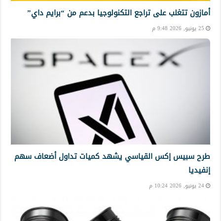
أمازون تتغلب على تراجع التكنولوجيا بدعم من “برايم داي”
25 يونيو, 2026 9:48 م
طرح سبيس إكس القياسي يشهد كميات تداول أضعاف سهم
إنفيديا
24 يونيو, 2026 10:24 م