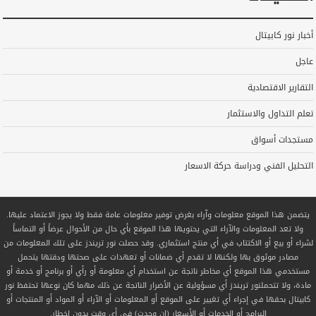
أخبار نور كابيتال
عاجل
التقارير الاقتصادية
تعلم التداول والاستثمار
مستجدات أسواق
التحليل الفني ودراسة حركة الاسعار
يتضمن هذا الموقع معلومات وآراء بغرض توفير معلومات عامة فقط ولا يجوز الاعتماد عليها.
ولا تعد المعلومات والآراء التي يحتويها هذا الموقع بأي حال من الأحوال عرضاً أو التماساً
لشراء أو بيع أو الاكتتاب في أي منتج استثماري. وقد حصلت نور تريندز على تلك المعلومات من
مصادر موثوق بها ولكنها لا تقدم أي ضمانات أو تعهدات على صحتها ودقتها يتحمل
مستخدمي هذا الموقع أي مخاطر ناتجة عن استخدام أي معلومة أو رأي أو برنامج أو خدمة أو
مادة، ولا تتحملنور تريندز أي مسؤولية عن الأضرار الناتجة عن ذلك مهما كان نوعها تحتفظ نور
كابيتال بحقها في إجراء أي تغيير على الموقع أو المعلومات أو الآراء أو المواد أو المنتجات أو
البرامج أو الخدمات أو الأسعار (إن وجدت) في أي وقت بدون إخطار.