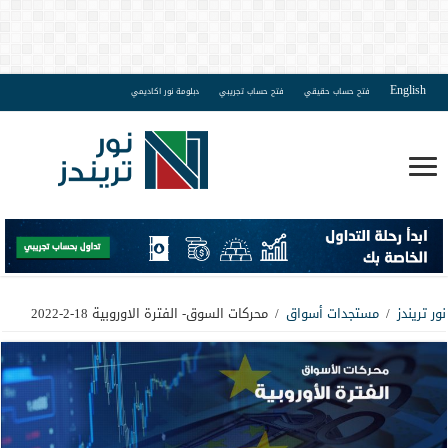
English
فتح حساب حقيقي
فتح حساب تجريبي
دبلومة نور اكاديمي
نور تريندز
/
مستجدات أسواق
/
محركات السوق- الفترة الاوروبية 18-2-2022