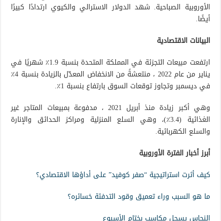
الأوروبية الصباحية. شهد الدولار الاسترالي والكيوي ارتدادًا كبيرًا
أيضًا.
البيانات الاقتصادية
ارتفعت مبيعات التجزئة في المملكة المتحدة بنسبة 1.9٪ شهريًا في
يناير من عام 2022 ، منتعشةً من الانخفاض المعدّل بالزيادة بنسبة 4٪
في ديسمبر وتجاوز توقعات السوق بارتفاع بنسبة 1٪.
وهي أكبر زيادة منذ أبريل 2021 ، مدفوعة بمبيعات المتاجر غير
الغذائية (3.4٪)، وهي السلع المنزلية ومراكز الحدائق والإنارة
والسلع الكهربائية.
أبرز أخبار الفترة الأوروبية
كيف أثرت استراتيجية “صفر كوفيد” على أداؤها الاقتصادي؟
ما هو السبب وراء تعميق وقود التدفئة خسائره؟
النحاس يسجل مكاسب بختام الأسبوع