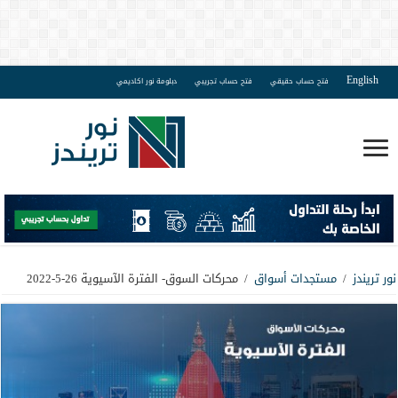
English
فتح حساب حقيقي
فتح حساب تجريبي
دبلومة نور اكاديمي
نور تريندز
/
مستجدات أسواق
/
محركات السوق- الفترة الآسيوية 26-5-2022