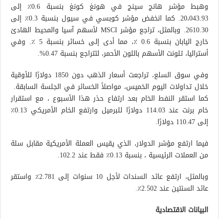
وهبط مؤشر هانج سينج في هونغ كونغ بنسبة 0.6٪ إلى
20،043.93. كما انخفض مؤشر كوبسي في سيول بنسبة 0.3٪ إلى
2610.30. وبالمثل، تراجع مؤشر MSCI لأسهم آسيا والمحيط الهادئ
خارج اليابان بنسبة 0.6 ٪، مما أدى إلى خسائر بنسبة 5 ٪. وفي
أستراليا، تلونت الأسهم باللون الأحمر، لتتراجع بنسبة 0.47%.
وفي سوق السلع، تراجعت أسعار الذهب دون 1850 دولارًا للأوقية
خلال تداولات اليوم الخميس، مواصلاً الخسائر في الجلسة السابقة.
كما استقر النفط الخام بعد ارتفاع حذر هذا الأسبوع ، مع استقرار
خام برنت عند 114.03 دولارًا للبرميل وارتفع الخام الأمريكي 0.13٪
إلى 110.47 دولارًا.
فيما ارتفع مؤشر الدولار، الذي يقيس العملة الأمريكية مقابل سلة
من العملات الرئيسية ، بنسبة 0.13٪ فقط عند 102.2.
وبالمثل، ارتفع عائد السندات لأجل 10 سنوات إلى 2.781٪ واستقر
عائد السنتين عند 2.502٪.
البيانات الاقتصادية