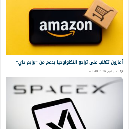
أمازون تتغلب على تراجع التكنولوجيا بدعم من “برايم داي”
25 يونيو, 2026 9:48 م