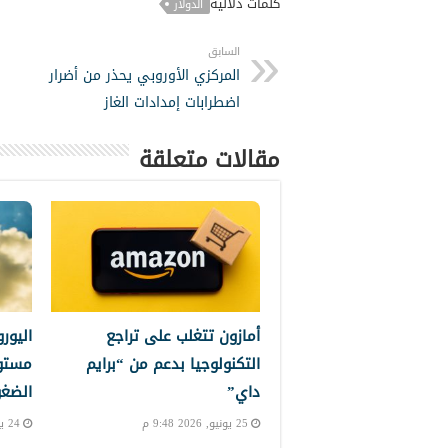
كلمات دلالية
الدولار
السابق
المركزي الأوروبي يحذر من أضرار
اضطرابات إمدادات الغاز
مقالات متعلقة
أمازون تتغلب على تراجع
اليور
التكنولوجيا بدعم من “برايم
مستو
داي”
الضغو
25 يونيو, 2026 9:48 م
24 يونيو, 2026 11:28 م