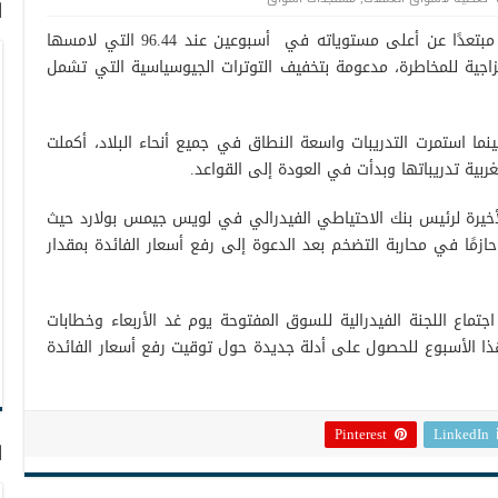
ا
انخفض مؤشر الدولار صوب مستوى 96.00، مبتعدًا عن أعلى مستوياته في أسبوعين عند 96.44 التي لامسها
زاجية للمخاطرة، مدعومة بتخفيف التوترات الجيوسياسية التي تشمل
ينما استمرت التدريبات واسعة النطاق في جميع أنحاء البلاد، أكملت
بية تدريباتها وبدأت في العودة إلى القواعد.
لأخيرة لرئيس بنك الاحتياطي الفيدرالي في لويس جيمس بولارد حيث
حازمًا في محاربة التضخم بعد الدعوة إلى رفع أسعار الفائدة بمقدار
اجتماع اللجنة الفيدرالية للسوق المفتوحة يوم غد الأربعاء وخطابات
ا الأسبوع للحصول على أدلة جديدة حول توقيت رفع أسعار الفائدة
Pinterest
LinkedIn
ا