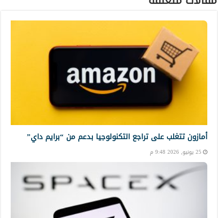
مقالات متعلقة
أمازون تتغلب على تراجع التكنولوجيا بدعم من “برايم داي”
25 يونيو, 2026 9:48 م