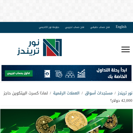
English
فتح حساب حقيقي
فتح حساب تجريبي
دبلومة نور اكاديمي
نور تريندز
/
مستجدات أسواق
/
العملات الرقمية
/
لماذا كسرت البيتكوين حاجز
42,000 دولار؟